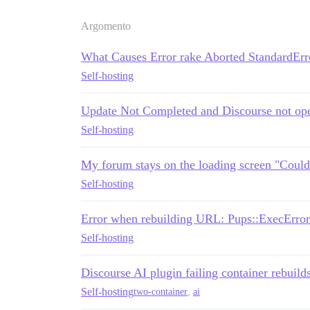
Argomento
What Causes Error rake Aborted StandardErr
Self-hosting
Update Not Completed and Discourse not op
Self-hosting
My forum stays on the loading screen "Could
Self-hosting
Error when rebuilding URL: Pups::ExecError
Self-hosting
Discourse AI plugin failing container rebuild
Self-hosting
two-container
,
ai