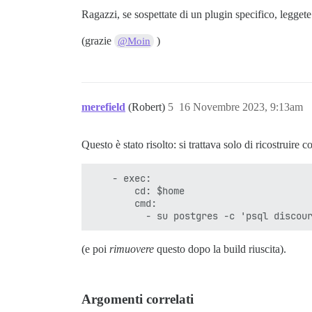
Ragazzi, se sospettate di un plugin specifico, leggete
(grazie
)
@Moin
merefield
(Robert)
5
16 Novembre 2023, 9:13am
Questo è stato risolto: si trattava solo di ricostruir
    - exec:

        cd: $home

        cmd:

(e poi
rimuovere
questo dopo la build riuscita).
Argomenti correlati