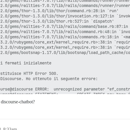
 discourse-chatbot?
, 8:33am