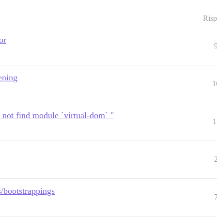
Risp
or
ening
1
 not find module `virtual-dom` "
1
s/bootstrappings