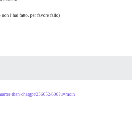
non l’hai fatto, per favore fallo)
-smarter-than-chatgpt/256652/600?u=moin