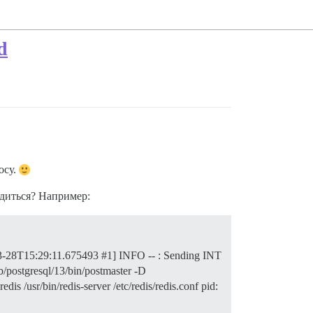
d
осу.
одиться? Например:
-03-28T15:29:11.675493 #1] INFO -- : Sending INT
b/postgresql/13/bin/postmaster -D
s /usr/bin/redis-server /etc/redis/redis.conf pid: