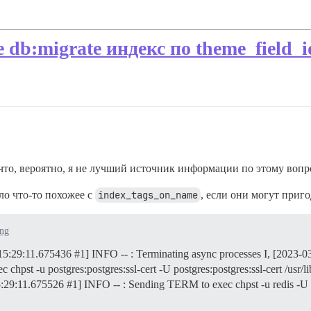
db:migrate индекс по theme_field_i
к что, вероятно, я не лучший источник информации по этому вопр
ло что-то похожее с
index_tags_on_name
, если они могут приг
ing
8T15:29:11.675436 #1] INFO -- : Terminating async processes I, [2023
pst -u postgres:postgres:ssl-cert -U postgres:postgres:ssl-cert /usr/li
:29:11.675526 #1] INFO -- : Sending TERM to exec chpst -u redis -U redi