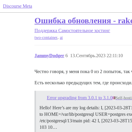
Discourse Meta
Ошибка обновления - rake 
Поддержка
Самостоятельное хостинг
,
two-container
ai
JammyDodger
6
13.Сентябрь.2023 22:11:10
Честно говоря, у меня пока 0 из 2 попыток, та
Есть несколько предыдущих тем, где происходи
Error upgrading from 3.0.1 to 3.1.0
Self-host
Hello! Here’s are my log details: I, [2023-03-2
to HOME=/var/lib/postgresql USER=postgres exec ch
/etc/postgresql/13/main pid: 42 I, [2023-03-28T15
103 10…