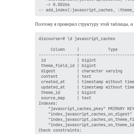
   -> 0.0026s

Поэтому я проверил структуру этой таблицы, и
discourse=# \d javascript_caches

                                        
     Column     |            Type       
----------------+-----------------------
 id             | bigint                
 theme_field_id | bigint                
 digest         | character varying     
 content        | text                  
 created_at     | timestamp without time
 updated_at     | timestamp without time
 theme_id       | bigint                
 source_map     | text                  
Indexes:

    "javascript_caches_pkey" PRIMARY KEY
    "index_javascript_caches_on_digest" 
    "index_javascript_caches_on_theme_fi
    "index_javascript_caches_on_theme_id
Check constraints:
