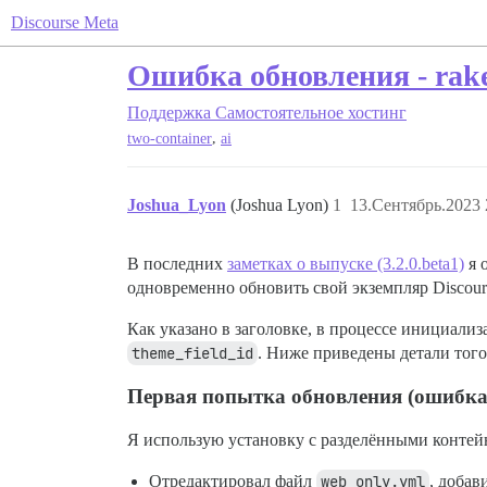
Discourse Meta
Ошибка обновления - rake 
Поддержка
Самостоятельное хостинг
,
two-container
ai
Joshua_Lyon
(Joshua Lyon)
1
13.Сентябрь.2023 
В последних
заметках о выпуске (3.2.0.beta1)
я 
одновременно обновить свой экземпляр Discour
Как указано в заголовке, в процессе инициализ
theme_field_id
. Ниже приведены детали того
Первая попытка обновления (ошибка 
Я использую установку с разделёнными контей
Отредактировал файл
web_only.yml
, доба