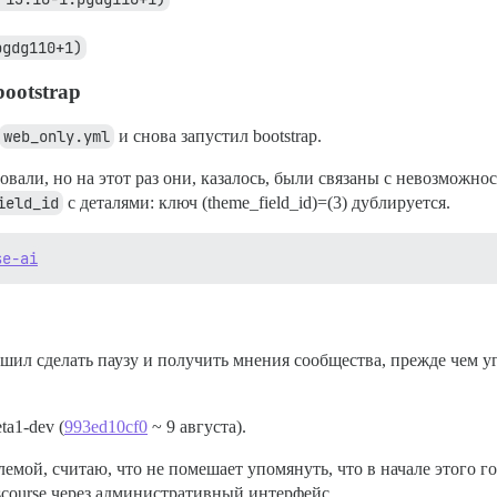
pgdg110+1)
ootstrap
web_only.yml
и снова запустил bootstrap.
вали, но на этот раз они, казалось, были связаны с невозможн
ield_id
с деталями: ключ (theme_field_id)=(3) дублируется.
se-ai
ил сделать паузу и получить мнения сообщества, прежде чем угл
ta1-dev (
993ed10cf0
~ 9 августа).
блемой, считаю, что не помешает упомянуть, что в начале этог
scourse через административный интерфейс.