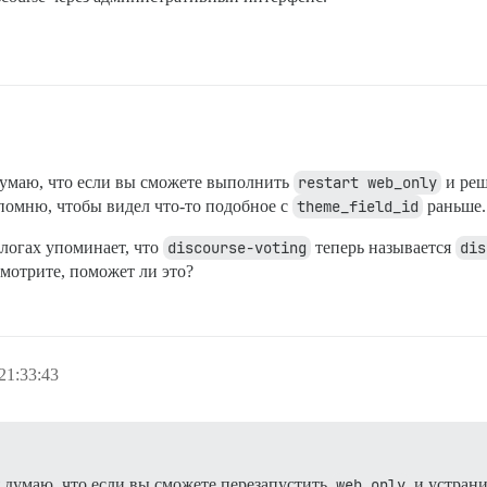
думаю, что если вы сможете выполнить
restart web_only
и реш
е помню, чтобы видел что-то подобное с
theme_field_id
раньше.
логах упоминает, что
discourse-voting
теперь называется
dis
смотрите, поможет ли это?
21:33:43
 думаю, что если вы сможете перезапустить
web_only
и устрани