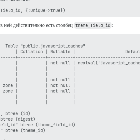
 в ней действительно есть столбец
theme_field_id
:
  Table "public.javascript_caches"

      | Collation | Nullable |                    Defaul
------+-----------+----------+--------------------------
      |           | not null | nextval('javascript_cache
      |           |          |

      |           |          |

      |           | not null |

 zone |           | not null |

 zone |           | not null |

      |           |          |

      |           |          |

, btree (id)

btree (digest)

eld_id" btree (theme_field_id)

" btree (theme_id)
