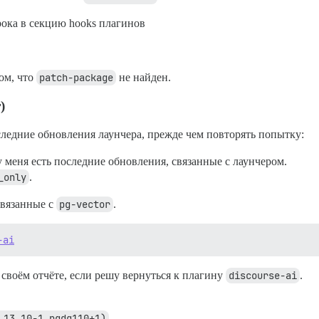
ока в секцию hooks плагинов
ом, что
patch-package
не найден.
)
следние обновления лаунчера, прежде чем повторять попытку:
 у меня есть последние обновления, связанные с лаунчером.
_only
.
связанные с
pg-vector
.
-ai
 своём отчёте, если решу вернуться к плагину
discourse-ai
.
 13.10-1.pgdg110+1)