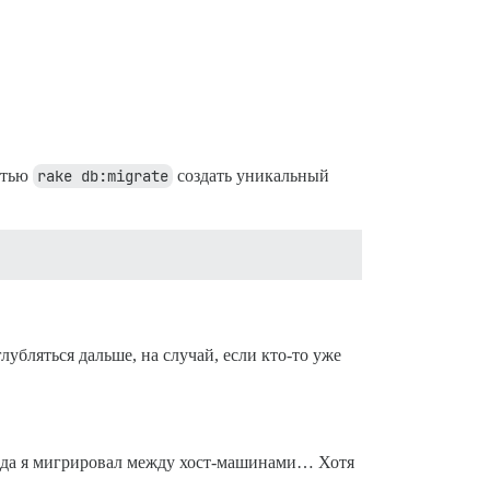
остью
rake db:migrate
создать уникальный
убляться дальше, на случай, если кто-то уже
о года я мигрировал между хост-машинами… Хотя