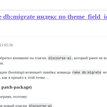
db:migrate индекс по theme_field_i
21:05:56
обратил внимание на плагин
discourse-ai
, который ранее не в
se.
ации (bootstrap) возникает ошибка: команда
rake db:migrate
не
, как я пришёл к этой точке…
patch-package)
нерами, поэтому:
вив новый плагин
discourse-ai
.