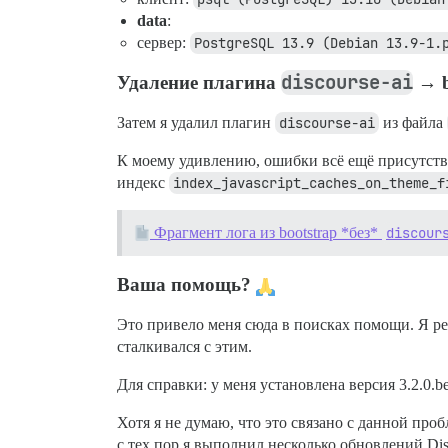
data
:
сервер:
PostgreSQL 13.9 (Debian 13.9-1.
discourse-ai
Удаление плагина
→ b
Затем я удалил плагин
discourse-ai
из файла
К моему удивлению, ошибки всё ещё присутство
индекс
index_javascript_caches_on_theme_f
Фрагмент лога из bootstrap *без*
discour
Ваша помощь?
Это привело меня сюда в поисках помощи. Я реш
сталкивался с этим.
Для справки: у меня установлена версия 3.2.0.be
Хотя я не думаю, что это связано с данной про
с тех пор я выполнил несколько обновлений Di