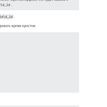
eld_id
.
ield_id
.
овать время простоя: