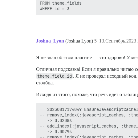
FROM theme_fields

Joshua_Lyon
(Joshua Lyon)
5
13.Сентябрь.2023 
Я не знал об этом плагине — это здорово! У ме
Отличная подсказка! Если я правильно читаю 
theme_field_id
. Я не проверял исходный код
столбца.
Исходя из этого, похоже, что речь идет о табли
== 20230817174049 EnsureJavascriptCacheI
-- remove_index(:javascript_caches, :the
   -> 0.0208s

-- add_index(:javascript_caches, :theme_
   -> 0.0079s

-- remove_index(:javascript_caches, :the