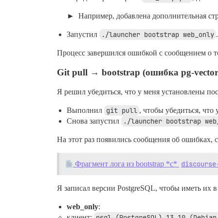
Например, добавлена дополнительная стр
Запустил
./launcher bootstrap web_only
.
Процесс завершился ошибкой с сообщением о т
Git pull → bootstrap (ошибка pg-vector
Я решил убедиться, что у меня установлены по
Выполнил
git pull
, чтобы убедиться, что
Снова запустил
./launcher bootstrap web
На этот раз появились сообщения об ошибках, 
Фрагмент лога из bootstrap *с*
discourse
Я записал версии PostgreSQL, чтобы иметь их в
web_only
:
клиент:
psql (PostgreSQL) 13.10 (Debian