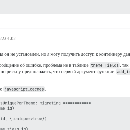
22:01:02
ня он не установлен, но я могу получить доступ к контейнеру д
сообщение об ошибке, проблема не в таблице
theme_fields
, та
, но рискну предположить, что первый аргумент функции
add_i
це
javascript_caches
.
sUniquePerTheme: migrating ============

me_id)

id, {:unique=>true})

me_field_id)
