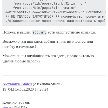
	from /pups/lib/pups/cli.rb:31:in `run'

	from /pups/bin/pups:8:in `<main>'

44bf915bdff740d4441ad5239f79d5b14a6ed375300c52b85c10ee
** НЕ УДАЛОСЬ ЗАПУСТИТЬСЯ ** пожалуйста, прокрутите в
Похоже, в вашем
app.yml
есть недопустимые команды.
Возможно, вы пытались добавить плагин и допустили
ошибку в символах?
Можете ли вы опубликовать его здесь, предварительно
удалив любые пароли?
Alexandra_Staicu
(Alexandra Staicu)
19
04.Ноябрь.2020 17:28:24
Конечно, вот он:
app.txt
(3,4 КБ)