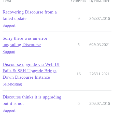
Тема
Ответов
Просм.
Активность
Recovering Discourse from a
failed update
9
3423
02.07.2016
Support
Sorry there was an error
upgrading Discourse
5
693
20.03.2021
Support
Discourse upgrade via Web UI
Fails & SSH Upgrade Brings
16
2203
26.11.2021
Down Discourse Instance
Self-hosting
Discourse thinks it is upgrading
but it is not
6
2590
02.07.2016
Support