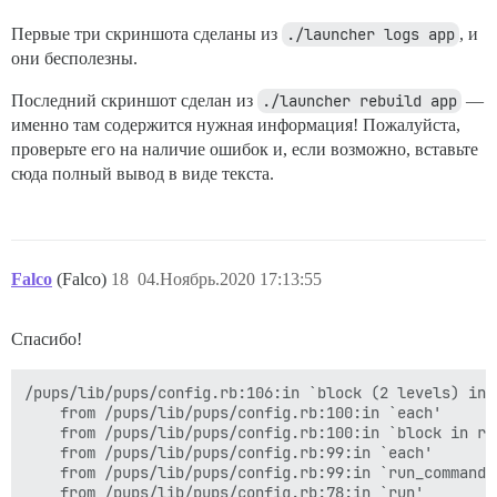
Первые три скриншота сделаны из
./launcher logs app
, и
они бесполезны.
Последний скриншот сделан из
./launcher rebuild app
—
именно там содержится нужная информация! Пожалуйста,
проверьте его на наличие ошибок и, если возможно, вставьте
сюда полный вывод в виде текста.
Falco
(Falco)
18
04.Ноябрь.2020 17:13:55
Спасибо!
/pups/lib/pups/config.rb:106:in `block (2 levels) in 
	from /pups/lib/pups/config.rb:100:in `each'

	from /pups/lib/pups/config.rb:100:in `block in run_commands'

	from /pups/lib/pups/config.rb:99:in `each'

	from /pups/lib/pups/config.rb:99:in `run_commands'

	from /pups/lib/pups/config.rb:78:in `run'
