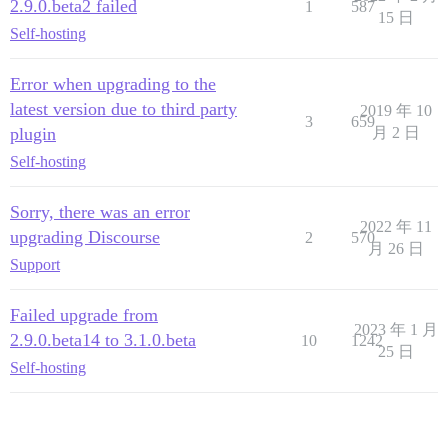
2.9.0.beta2 failed
1
587
15 日
Self-hosting
Error when upgrading to the
latest version due to third party
2019 年 10
3
659
plugin
月 2 日
Self-hosting
Sorry, there was an error
2022 年 11
upgrading Discourse
2
570
月 26 日
Support
Failed upgrade from
2023 年 1 月
2.9.0.beta14 to 3.1.0.beta
10
1242
25 日
Self-hosting