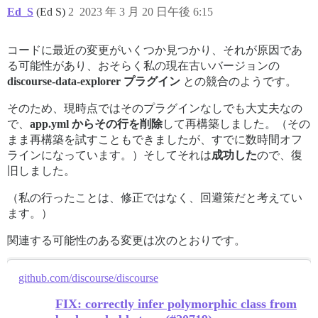
/var/www/discourse/vendor/bundle/ruby/3.1.0/gems/boot
Ed_S
(Ed S)
2
2023 年 3 月 20 日午後 6:15
/var/www/discourse/vendor/bundle/ruby/3.1.0/gems/boot
/var/www/discourse/vendor/bundle/ruby/3.1.0/gems/zeit
/var/www/discourse/vendor/bundle/ruby/3.1.0/gems/rail
コードに最近の変更がいくつか見つかり、それが原因であ
/var/www/discourse/vendor/bundle/ruby/3.1.0/gems/rail
る可能性があり、おそらく私の現在古いバージョンの
/var/www/discourse/vendor/bundle/ruby/3.1.0/gems/rake
/var/www/discourse/vendor/bundle/ruby/3.1.0/gems/bund
discourse-data-explorer プラグイン
との競合のようです。
/var/www/discourse/vendor/bundle/ruby/3.1.0/gems/bund
/var/www/discourse/vendor/bundle/ruby/3.1.0/gems/bund
そのため、現時点ではそのプラグインなしでも大丈夫なの
/var/www/discourse/vendor/bundle/ruby/3.1.0/gems/bund
で、
app.yml からその行を削除
して再構築しました。（その
/var/www/discourse/vendor/bundle/ruby/3.1.0/gems/bund
まま再構築を試すこともできましたが、すでに数時間オフ
/var/www/discourse/vendor/bundle/ruby/3.1.0/gems/bund
ラインになっています。）そしてそれは
成功した
ので、復
/var/www/discourse/vendor/bundle/ruby/3.1.0/gems/bund
/var/www/discourse/vendor/bundle/ruby/3.1.0/gems/bund
旧しました。
/var/www/discourse/vendor/bundle/ruby/3.1.0/gems/bund
/var/www/discourse/vendor/bundle/ruby/3.1.0/gems/bund
（私の行ったことは、修正ではなく、回避策だと考えてい
/var/www/discourse/vendor/bundle/ruby/3.1.0/exe/bundl
ます。）
/var/www/discourse/vendor/bundle/ruby/3.1.0/gems/bund
/var/www/discourse/vendor/bundle/ruby/3.1.0/exe/bundl
関連する可能性のある変更は次のとおりです。
/var/www/discourse/vendor/bundle/ruby/3.1.0/bin/bundle
/var/www/discourse/vendor/bundle/ruby/3.1.0/bin/bundle
Tasks: TOP => multisite:migrate => db:load_config => e
github.com/discourse/discourse
(See full trace by running task with --trace)

Docker Manager: FAILED TO UPGRADE

FIX: correctly infer polymorphic class from
#<RuntimeError: RuntimeError>
