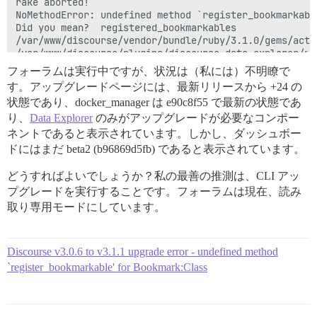
rake aborted!

NoMethodError: undefined method `register_bookmarkabl
Did you mean?  registered_bookmarkables

/var/www/discourse/vendor/bundle/ruby/3.1.0/gems/acti
/var/www/discourse/plugins/discourse-data-explorer/pl
/var/www/discourse/lib/plugin/instance.rb:503:in `blo
フォーラムは実行中ですが、状況は（私には）不明瞭で
/var/www/discourse/lib/plugin/instance.rb:501:in `each
す。アップグレードページには、最新リリースから +24 の
/var/www/discourse/lib/plugin/instance.rb:501:in `not
状態であり、docker_manager は e90c8f55 で最新の状態であ
/var/www/discourse/config/application.rb:228:in `each'
/var/www/discourse/config/application.rb:228:in `bloc
り、
Data Explorer
のみがアップグレードが必要なコンポー
/var/www/discourse/lib/plugin.rb:6:in `initialization_
ネントであると表示されています。しかし、ダッシュボー
/var/www/discourse/config/application.rb:228:in `bloc
ドにはまだ beta2 (b96869d5fb) であると表示されています。
/var/www/discourse/vendor/bundle/ruby/3.1.0/gems/acti
/var/www/discourse/vendor/bundle/ruby/3.1.0/gems/acti
どうすればよいでしょうか？私の最善の推測は、CLI アッ
/var/www/discourse/vendor/bundle/ruby/3.1.0/gems/acti
プグレードを実行することです。フォーラムは現在、読み
/var/www/discourse/vendor/bundle/ruby/3.1.0/gems/acti
/var/www/discourse/vendor/bundle/ruby/3.1.0/gems/acti
取り専用モードにしています。
/var/www/discourse/vendor/bundle/ruby/3.1.0/gems/acti
/var/www/discourse/vendor/bundle/ruby/3.1.0/gems/rail
/var/www/discourse/vendor/bundle/ruby/3.1.0/gems/rail
Discourse v3.0.6 to v3.1.1 upgrade error - undefined method
/var/www/discourse/vendor/bundle/ruby/3.1.0/gems/rail
`register_bookmarkable' for Bookmark:Class
/var/www/discourse/vendor/bundle/ruby/3.1.0/gems/rail
/var/www/discourse/vendor/bundle/ruby/3.1.0/gems/rail
/var/www/discourse/vendor/bundle/ruby/3.1.0/gems/rail
/var/www/discourse/config/environment.rb:7:in `<main>'