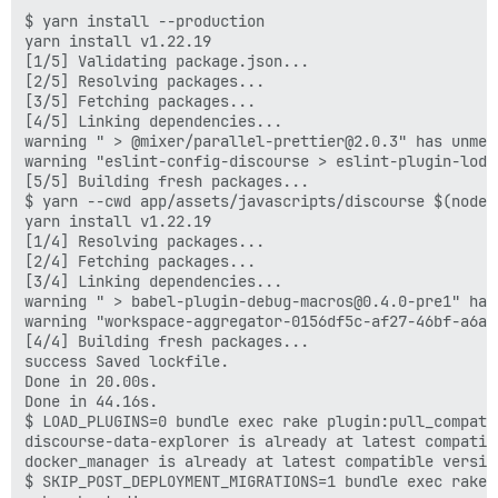
$ yarn install --production

yarn install v1.22.19

[1/5] Validating package.json...

[2/5] Resolving packages...

[3/5] Fetching packages...

[4/5] Linking dependencies...

warning " > @mixer/parallel-prettier@2.0.3" has unmet
warning "eslint-config-discourse > eslint-plugin-loda
[5/5] Building fresh packages...

$ yarn --cwd app/assets/javascripts/discourse $(node 
yarn install v1.22.19

[1/4] Resolving packages...

[2/4] Fetching packages...

[3/4] Linking dependencies...

warning " > babel-plugin-debug-macros@0.4.0-pre1" has
warning "workspace-aggregator-0156df5c-af27-46bf-a6aa
[4/4] Building fresh packages...

success Saved lockfile.

Done in 20.00s.

Done in 44.16s.

$ LOAD_PLUGINS=0 bundle exec rake plugin:pull_compatib
discourse-data-explorer is already at latest compatibl
docker_manager is already at latest compatible version
$ SKIP_POST_DEPLOYMENT_MIGRATIONS=1 bundle exec rake m