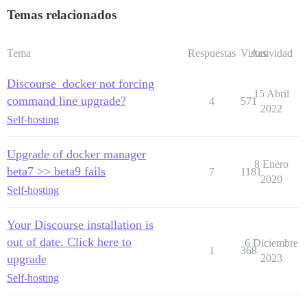
Temas relacionados
Tema
Respuestas
Vistas
Actividad
Discourse_docker not forcing
15 Abril
command line upgrade?
4
571
2022
Self-hosting
Upgrade of docker manager
8 Enero
beta7 >> beta9 fails
7
1181
2020
Self-hosting
Your Discourse installation is
out of date. Click here to
6 Diciembre
1
368
upgrade
2023
Self-hosting