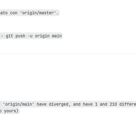
nato con 'origin/master'.
 - git push -u origin main
 'origin/main' have diverged, and have 1 and 210 differe
o yours)