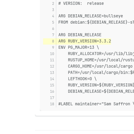
# VERSION:  release
ARG DEBIAN_RELEASE=bullseye
FROM debian:${DEBIAN_RELEASE}-s
ARG DEBIAN_RELEASE
ARG RUBY_VERSION=3.3.2
ENV PG_MAJOR=13 \
    RUBY_ALLOCATOR=/usr/lib/lib
    RUSTUP_HOME=/usr/local/rust
    CARGO_HOME=/usr/local/cargo
    PATH=/usr/local/cargo/bin:$
    LEFTHOOK=0 \
    RUBY_VERSION=${RUBY_VERSION
    DEBIAN_RELEASE=${DEBIAN_REL
#LABEL maintainer="Sam Saffron 