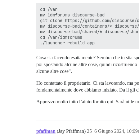
cd /var

mv idmforums discourse-bad

git clone https://github.com/discourse/d
mv discourse-bad/containers/* discourse/
mv discourse-bad/shared/* discourse/shar
cd /var/idmforums

Cosa sta facendo esattamente? Sembra che tu stia spos
poi spostando alcune altre cose, quindi ricostruendo
alcune altre cose”.
Ho contattato il proprietario. Ci sta lavorando, ma p
fondamentalmente dove abbiamo iniziato. Da lì gli chi
Apprezzo molto tutto l’aiuto fornito qui. Sarà utile un
pfaffman
(Jay Pfaffman)
25
6 Giugno 2024, 10:0