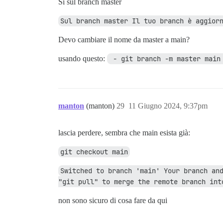
Sì sul branch master
Sul branch master Il tuo branch è aggior
Devo cambiare il nome da master a main?
usando questo:
 - git branch -m master main
manton
(manton)
29
11 Giugno 2024, 9:37pm
lascia perdere, sembra che main esista già:
git checkout main
Switched to branch 'main' Your branch and
"git pull" to merge the remote branch int
non sono sicuro di cosa fare da qui