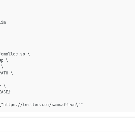
lim
jemalloc.so \
up \
 \
PATH \
} \
EASE}
\"https://twitter.com/samsaffron\""