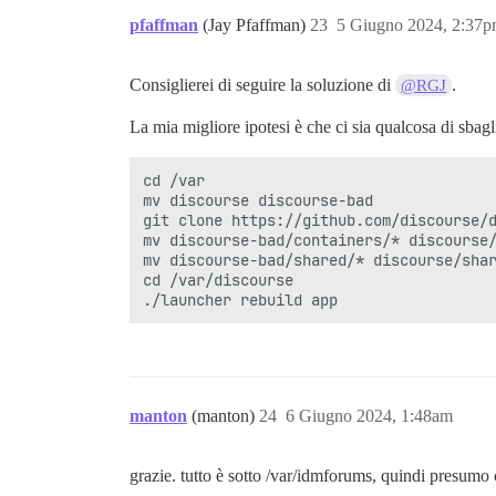
pfaffman
(Jay Pfaffman)
23
5 Giugno 2024, 2:37
Consiglierei di seguire la soluzione di
.
@RGJ
La mia migliore ipotesi è che ci sia qualcosa di sbag
cd /var

mv discourse discourse-bad

git clone https://github.com/discourse/d
mv discourse-bad/containers/* discourse/
mv discourse-bad/shared/* discourse/shar
cd /var/discourse

manton
(manton)
24
6 Giugno 2024, 1:48am
grazie. tutto è sotto /var/idmforums, quindi presumo 