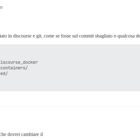
pm
liato in discourse e git, come se fosse sul commit sbagliato o qualcosa d
iscourse_docker

containers/

ed/

che dovrei cambiare il