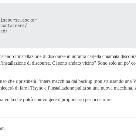
iscourse_docker

containers/

ed/

tando l’installazione di discourse in un’altra cartella chiamata discou
 l’installazione di discourse. Ci sono andato vicino? Sono solo un po’ c
enso che ripristinerà l’intera macchina dal backup (non sta usando una V
ederò di fare l’Rsync e l’installazione pulita su una nuova macchina, se
a volta che potrò coinvolgere il proprietario per ricostruire.
9am