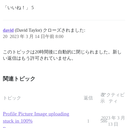
「いいね！」 5
david
(David Taylor) クローズされました:
20
2023 年 3 月 14 日午前 8:00
このトピックは20時間後に自動的に閉じられました。新し
い返信はもう許可されていません。
関連トピック
表
アクティビ
トピック
返信
示
ティ
Profile Picture Image uploading
2023 年 3 月
stuck in 100%
1
586
13 日