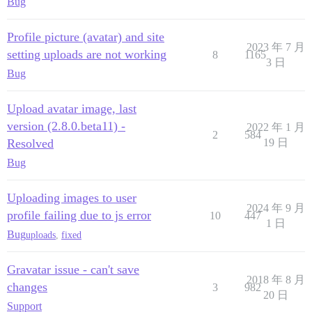
Bug
Profile picture (avatar) and site
2023 年 7 月
setting uploads are not working
8
1165
3 日
Bug
Upload avatar image, last
version (2.8.0.beta11) -
2022 年 1 月
2
584
Resolved
19 日
Bug
Uploading images to user
2024 年 9 月
profile failing due to js error
10
447
1 日
Bug
uploads
,
fixed
Gravatar issue - can't save
2018 年 8 月
changes
3
982
20 日
Support