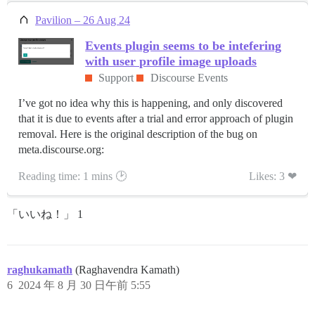
Pavilion – 26 Aug 24
Events plugin seems to be intefering
with user profile image uploads
Support
Discourse Events
I’ve got no idea why this is happening, and only discovered
that it is due to events after a trial and error approach of plugin
removal. Here is the original description of the bug on
meta.discourse.org:
Reading time: 1 mins 🕑
Likes: 3 ❤
「いいね！」 1
raghukamath
(Raghavendra Kamath)
6
2024 年 8 月 30 日午前 5:55