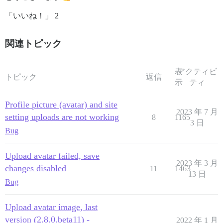
「いいね！」 2
関連トピック
表
アクティビ
トピック
返信
示
ティ
Profile picture (avatar) and site
2023 年 7 月
setting uploads are not working
8
1165
3 日
Bug
Upload avatar failed, save
2023 年 3 月
changes disabled
11
1463
13 日
Bug
Upload avatar image, last
version (2.8.0.beta11) -
2022 年 1 月