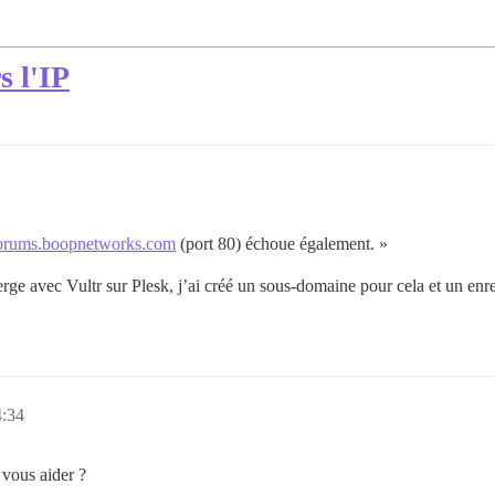
s l'IP
/forums.boopnetworks.com
(port 80) échoue également. »
rge avec Vultr sur Plesk, j’ai créé un sous-domaine pour cela et un enr
4:34
 vous aider ?