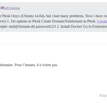
)
Self-hosting
 for Plesk Onyx (Ubuntu 14.04), but i had many problems. Now i have e
rver) 1. Set options in Plesk Create Domain/Subdomain in Plesk.
[creat
mple: mail@domain.tld password123 2. Install Docker Go to Extensio
maine. Pour l’instant, il n’existe pas.
Répo
?