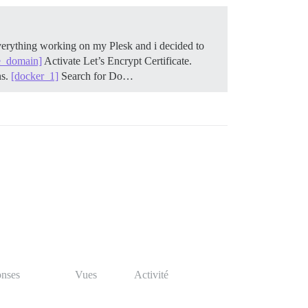
verything working on my Plesk and i decided to
e_domain]
Activate Let’s Encrypt Certificate.
ns.
[docker_1]
Search for Do…
nses
Vues
Activité