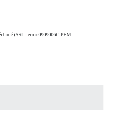
a échoué (SSL : error:0909006C:PEM