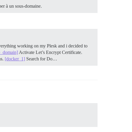
pper à un sous-domaine.
verything working on my Plesk and i decided to
e_domain]
Activate Let’s Encrypt Certificate.
ns.
[docker_1]
Search for Do…