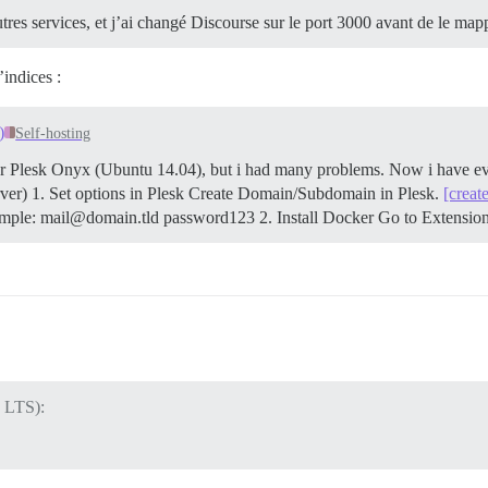
utres services, et j’ai changé Discourse sur le port 3000 avant de le ma
’indices :
)
Self-hosting
 for Plesk Onyx (Ubuntu 14.04), but i had many problems. Now i have e
rver) 1. Set options in Plesk Create Domain/Subdomain in Plesk.
[creat
mple: mail@domain.tld password123 2. Install Docker Go to Extensio
4 LTS):