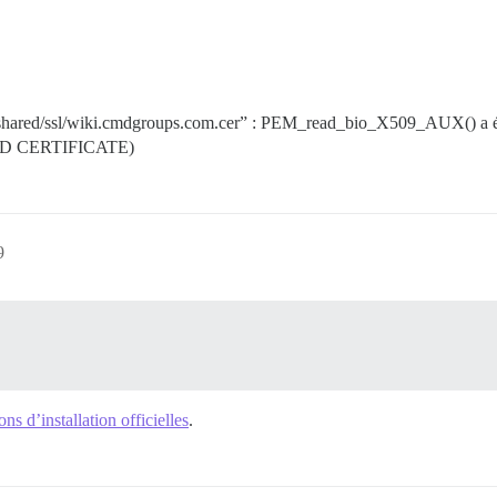
at “/shared/ssl/wiki.cmdgroups.com.cer” : PEM_read_bio_X509_AUX() 
STED CERTIFICATE)
9
ons d’installation officielles
.