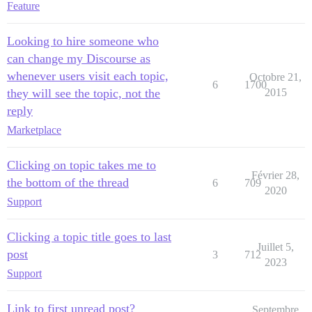
Feature
Looking to hire someone who
can change my Discourse as
whenever users visit each topic,
Octobre 21,
6
1700
they will see the topic, not the
2015
reply
Marketplace
Clicking on topic takes me to
Février 28,
the bottom of the thread
6
709
2020
Support
Clicking a topic title goes to last
Juillet 5,
post
3
712
2023
Support
Link to first unread post?
Septembre