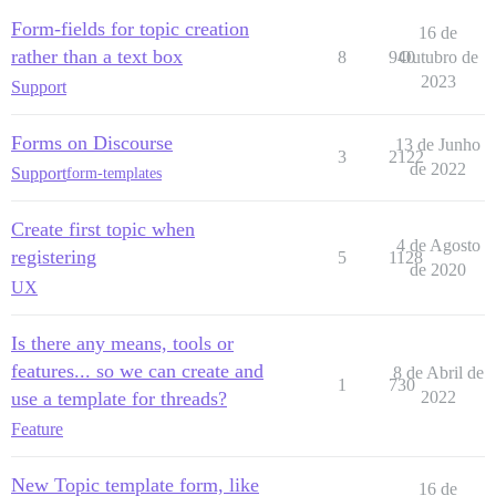
Form-fields for topic creation
16 de
rather than a text box
8
940
Outubro de
2023
Support
Forms on Discourse
13 de Junho
3
2122
de 2022
Support
form-templates
Create first topic when
4 de Agosto
registering
5
1128
de 2020
UX
Is there any means, tools or
features... so we can create and
8 de Abril de
1
730
use a template for threads?
2022
Feature
New Topic template form, like
16 de