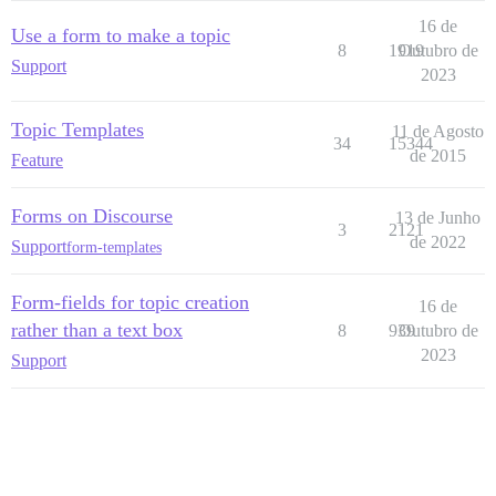
16 de
Use a form to make a topic
8
1919
Outubro de
Support
2023
Topic Templates
11 de Agosto
34
15344
de 2015
Feature
Forms on Discourse
13 de Junho
3
2121
de 2022
Support
form-templates
Form-fields for topic creation
16 de
rather than a text box
8
939
Outubro de
2023
Support