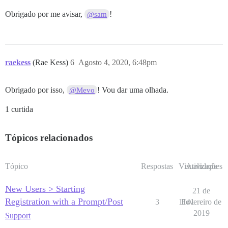
Obrigado por me avisar,
!
@sam
raekess
(Rae Kess)
6
Agosto 4, 2020, 6:48pm
Obrigado por isso,
! Vou dar uma olhada.
@Mevo
1 curtida
Tópicos relacionados
Tópico
Respostas
Visualizações
Atividade
New Users > Starting
21 de
Registration with a Prompt/Post
3
1141
Fevereiro de
2019
Support