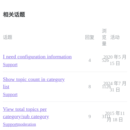
相关话题
浏
话题
回复
览
活动
量
I need configuration information
2020 年5 月
4
526
15 日
Support
Show topic count in category
2024 年7 月
list
8
1126
31 日
Support
View total topics per
2015 年11
category/sub category
9
3111
月 18 日
Support
moderation