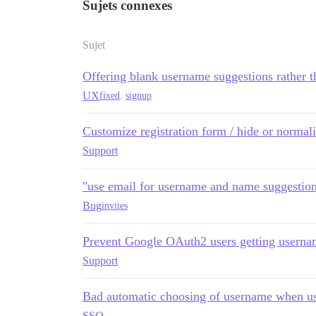
Sujets connexes
Sujet
Offering blank username suggestions rather t
UX
fixed
,
signup
Customize registration form / hide or normal
Support
"use email for username and name suggestio
Bug
invites
Prevent Google OAuth2 users getting usernam
Support
Bad automatic choosing of username when u
SSO