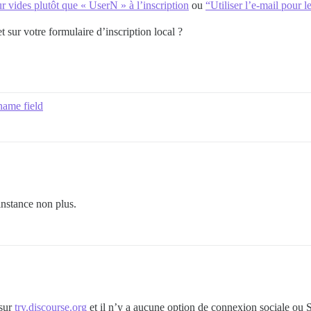
r vides plutôt que « UserN » à l’inscription
ou
“Utiliser l’e-mail pour 
 sur votre formulaire d’inscription local ?
name field
nstance non plus.
 sur
try.discourse.org
et il n’y a aucune option de connexion sociale ou