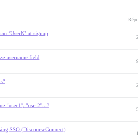
Répo
han ‘UserN’ at signup
ize username field
ns"
e "user1", "user2"...?
sing SSO (DiscourseConnect)