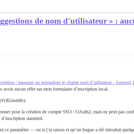
uggestions de nom d'utilisateur » : auc
scription / masquer ou normaliser le champ nom d’utilisateur - Support
,
 avoir aucun effet sur mon formulaire d’inscription local.
 (41f62aab8e).
ionner pour la création de compte SSO / OAuth2, mais ne peut pas conf
d’inscription standard.
 ce paramètre — ou si j’ai raison et qu’un bogue a été introduit quelque 