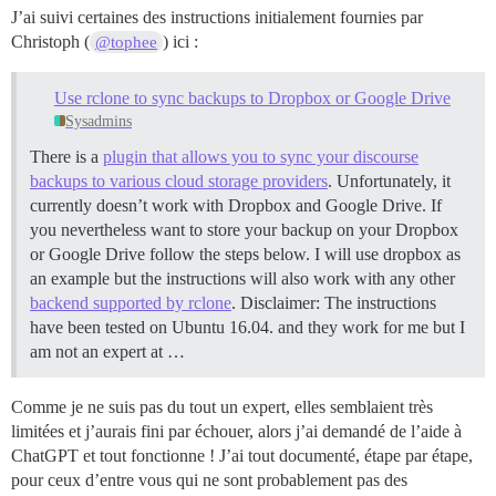
J’ai suivi certaines des instructions initialement fournies par
Christoph (
) ici :
@tophee
Use rclone to sync backups to Dropbox or Google Drive
Sysadmins
There is a
plugin that allows you to sync your discourse
backups to various cloud storage providers
. Unfortunately, it
currently doesn’t work with Dropbox and Google Drive. If
you nevertheless want to store your backup on your Dropbox
or Google Drive follow the steps below. I will use dropbox as
an example but the instructions will also work with any other
backend supported by rclone
. Disclaimer: The instructions
have been tested on Ubuntu 16.04. and they work for me but I
am not an expert at …
Comme je ne suis pas du tout un expert, elles semblaient très
limitées et j’aurais fini par échouer, alors j’ai demandé de l’aide à
ChatGPT et tout fonctionne ! J’ai tout documenté, étape par étape,
pour ceux d’entre vous qui ne sont probablement pas des