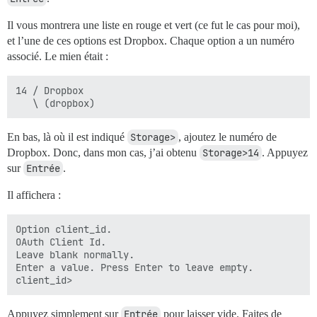
Il vous montrera une liste en rouge et vert (ce fut le cas pour moi),
et l’une de ces options est Dropbox. Chaque option a un numéro
associé. Le mien était :
14 / Dropbox

En bas, là où il est indiqué
Storage>
, ajoutez le numéro de
Dropbox. Donc, dans mon cas, j’ai obtenu
Storage>14
. Appuyez
sur
Entrée
.
Il affichera :
Option client_id.

OAuth Client Id.

Leave blank normally.

Enter a value. Press Enter to leave empty.

Appuyez simplement sur
Entrée
pour laisser vide. Faites de