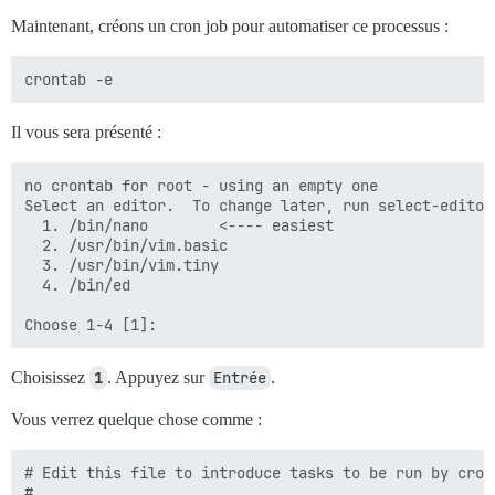
Maintenant, créons un cron job pour automatiser ce processus :
Il vous sera présenté :
no crontab for root - using an empty one

Select an editor.  To change later, run select-editor 
  1. /bin/nano        <---- easiest

  2. /usr/bin/vim.basic

  3. /usr/bin/vim.tiny

  4. /bin/ed

Choisissez
1
. Appuyez sur
Entrée
.
Vous verrez quelque chose comme :
# Edit this file to introduce tasks to be run by cron.
# 
