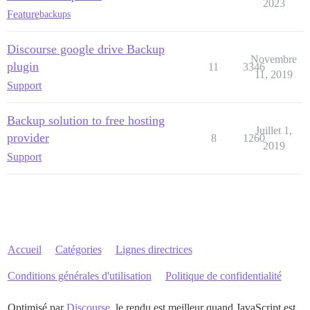
2023
Feature
backups
Discourse google drive Backup
Novembre
plugin
11
3346
11, 2019
Support
Backup solution to free hosting
Juillet 1,
provider
8
1260
2019
Support
Accueil
Catégories
Lignes directrices
Conditions générales d'utilisation
Politique de confidentialité
Optimisé par
Discourse
, le rendu est meilleur quand JavaScript est