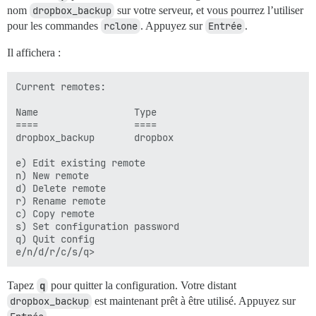
nom
dropbox_backup
sur votre serveur, et vous pourrez l’utiliser
pour les commandes
rclone
. Appuyez sur
Entrée
.
Il affichera :
Current remotes:

Name                 Type

====                 ====

dropbox_backup       dropbox

e) Edit existing remote

n) New remote

d) Delete remote

r) Rename remote

c) Copy remote

s) Set configuration password

q) Quit config

Tapez
q
pour quitter la configuration. Votre distant
dropbox_backup
est maintenant prêt à être utilisé. Appuyez sur