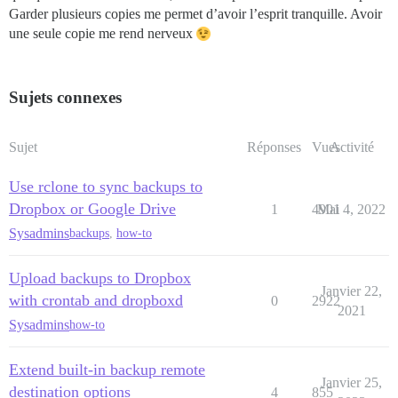
Garder plusieurs copies me permet d’avoir l’esprit tranquille. Avoir
une seule copie me rend nerveux
Sujets connexes
Sujet
Réponses
Vues
Activité
Use rclone to sync backups to
Dropbox or Google Drive
1
4901
Mai 4, 2022
Sysadmins
backups
,
how-to
Upload backups to Dropbox
Janvier 22,
with crontab and dropboxd
0
2922
2021
Sysadmins
how-to
Extend built-in backup remote
Janvier 25,
destination options
4
855