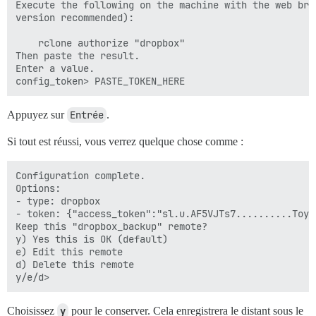
Execute the following on the machine with the web brow
version recommended):

	rclone authorize "dropbox"

Then paste the result.

Enter a value.

Appuyez sur
Entrée
.
Si tout est réussi, vous verrez quelque chose comme :
Configuration complete.

Options:

- type: dropbox

- token: {"access_token":"sl.u.AF5VJTs7..........ToyQ
Keep this "dropbox_backup" remote?

y) Yes this is OK (default)

e) Edit this remote

d) Delete this remote

Choisissez
y
pour le conserver. Cela enregistrera le distant sous le