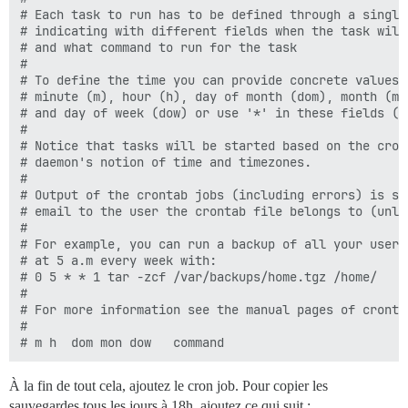
# Each task to run has to be defined through a single 
# indicating with different fields when the task will 
# and what command to run for the task

# 

# To define the time you can provide concrete values f
# minute (m), hour (h), day of month (dom), month (mon
# and day of week (dow) or use '*' in these fields (fo
# 

# Notice that tasks will be started based on the cron'
# daemon's notion of time and timezones.

# 

# Output of the crontab jobs (including errors) is sen
# email to the user the crontab file belongs to (unles
# 

# For example, you can run a backup of all your user a
# at 5 a.m every week with:

# 0 5 * * 1 tar -zcf /var/backups/home.tgz /home/

# 

# For more information see the manual pages of crontab
# 

À la fin de tout cela, ajoutez le cron job. Pour copier les
sauvegardes tous les jours à 18h, ajoutez ce qui suit :