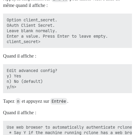
même quand il affiche :
Option client_secret.

OAuth Client Secret.

Leave blank normally.

Enter a value. Press Enter to leave empty.

Quand il affiche :
Edit advanced config?

y) Yes

n) No (default)

Tapez
n
et appuyez sur
Entrée
.
Quand il affiche :
Use web browser to automatically authenticate rclone w
 * Say Y if the machine running rclone has a web brows