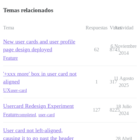
Temas relacionados
Tema
Respuestas
Vistas
Actividad
New user cards and user profile
6 Noviembre
page design deployed
62
8743
2014
Feature
'+xxx more' box in user card not
11 Agosto
aligned
1
317
2025
UX
user-card
Usercard Redesign Experiment
18 Julio
127
8225
2024
Feature
completed
,
user-card
User card not left-aligned,
causing it to go past the header
28 Abril