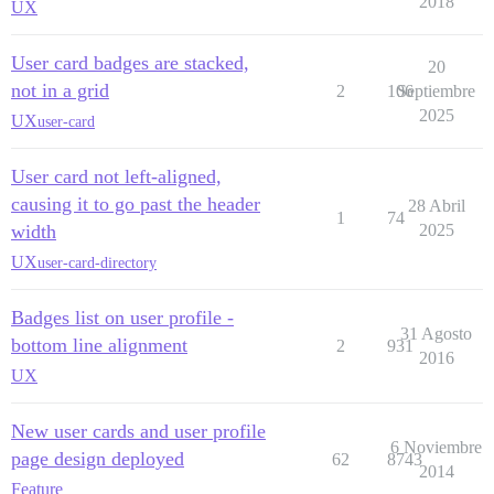
2018
UX
User card badges are stacked,
20
not in a grid
2
106
Septiembre
2025
UX
user-card
User card not left-aligned,
causing it to go past the header
28 Abril
1
74
width
2025
UX
user-card-directory
Badges list on user profile -
31 Agosto
bottom line alignment
2
931
2016
UX
New user cards and user profile
6 Noviembre
page design deployed
62
8743
2014
Feature