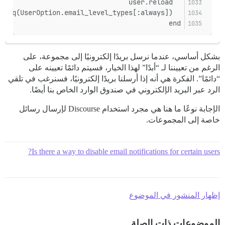
  user.reload
  expect(user.user_option.email_messages_level).to eq(UserOption.email_level_types[:always])
end
بشكل أساسي، عندما نرسل بريدًا إلكترونيًا إلى مجموعة، على
الرغم من تعييننا لـ “أبدًا” لهذا الخيار، فسيتم دائمًا تعيينه على
“دائمًا”. الفكرة هي أنه إذا أرسلنا بريدًا إلكترونيًا، فسنرغب في تلقي
الرد عبر البريد الإلكتروني في صندوق الوارد الخاص بنا أيضًا.
الإجابة نوعًا ما هنا هي مجرد استخدام Discourse لإرسال رسائل
خاصة إلى المجموعات.
Is there a way to disable email notifications for certain users?
إظهار المنشور في الموضوع
الموضوعات ذات الصلة