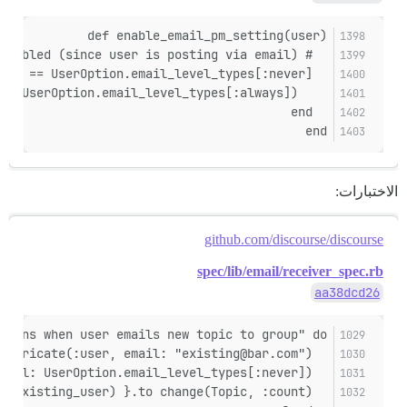
def enable_email_pm_setting(user)
  # ensure user PM emails are enabled (since user is posting via email)
  if !user.staged && user.user_option.email_messages_level == UserOption.email_level_types[:never]
    user.user_option.update!(email_messages_level: UserOption.email_level_types[:always])
  end
end
الاختبارات:
github.com/discourse/discourse
spec/lib/email/receiver_spec.rb
aa38dcd26
tions when user emails new topic to group" do
  user = Fabricate(:user, email: "existing@bar.com")
  user.user_option.update_columns(email_messages_level: UserOption.email_level_types[:never])
  expect { process(:group_existing_user) }.to change(Topic, :count)