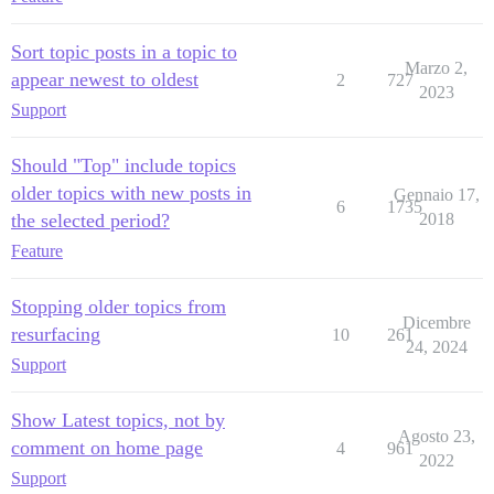
Sort topic posts in a topic to
Marzo 2,
appear newest to oldest
2
727
2023
Support
Should "Top" include topics
older topics with new posts in
Gennaio 17,
6
1735
the selected period?
2018
Feature
Stopping older topics from
Dicembre
resurfacing
10
261
24, 2024
Support
Show Latest topics, not by
Agosto 23,
comment on home page
4
961
2022
Support