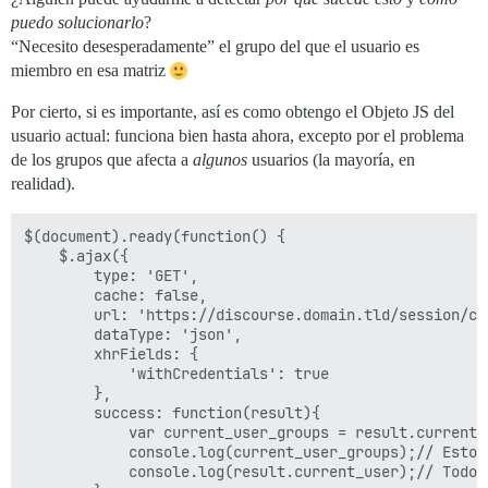
puedo solucionarlo
?
“Necesito desesperadamente” el grupo del que el usuario es
miembro en esa matriz
Por cierto, si es importante, así es como obtengo el Objeto JS del
usuario actual: funciona bien hasta ahora, excepto por el problema
de los grupos que afecta a
algunos
usuarios (la mayoría, en
realidad).
$(document).ready(function() {

    $.ajax({

        type: 'GET',

        cache: false,

        url: 'https://discourse.domain.tld/session/cur
        dataType: 'json',

        xhrFields: {

            'withCredentials': true

        },

        success: function(result){

            var current_user_groups = result.current_u
            console.log(current_user_groups);// Esto 
            console.log(result.current_user);// Todos