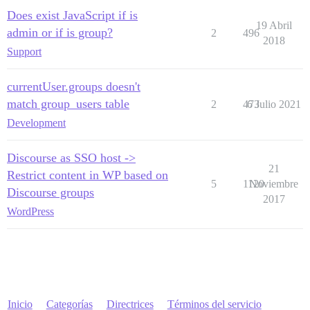
Does exist JavaScript if is
19 Abril
admin or if is group?
2
496
2018
Support
currentUser.groups doesn't
match group_users table
2
473
6 Julio 2021
Development
Discourse as SSO host ->
21
Restrict content in WP based on
5
1120
Noviembre
Discourse groups
2017
WordPress
Inicio
Categorías
Directrices
Términos del servicio