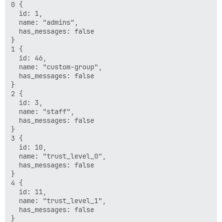
0 {

  id: 1,

  name: "admins",

  has_messages: false

}

1 {

  id: 46,

  name: "custom-group",

  has_messages: false

}

2 {

  id: 3,

  name: "staff",

  has_messages: false

}

3 {

  id: 10,

  name: "trust_level_0",

  has_messages: false

}

4 {

  id: 11,

  name: "trust_level_1",

  has_messages: false
