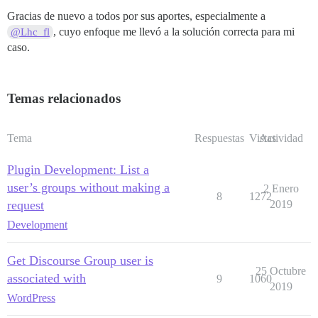
Gracias de nuevo a todos por sus aportes, especialmente a
, cuyo enfoque me llevó a la solución correcta para mi
@Lhc_fl
caso.
Temas relacionados
Tema
Respuestas
Vistas
Actividad
Plugin Development: List a
user’s groups without making a
2 Enero
8
1272
request
2019
Development
Get Discourse Group user is
25 Octubre
associated with
9
1060
2019
WordPress