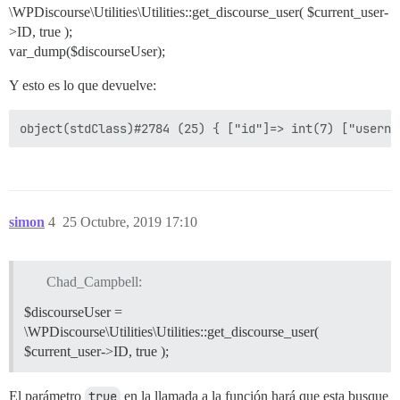
\WPDiscourse\Utilities\Utilities::get_discourse_user( $current_user-
>ID, true );
var_dump($discourseUser);
Y esto es lo que devuelve:
simon
4
25 Octubre, 2019 17:10
Chad_Campbell:
$discourseUser =
\WPDiscourse\Utilities\Utilities::get_discourse_user(
$current_user->ID, true );
El parámetro
true
en la llamada a la función hará que esta busque