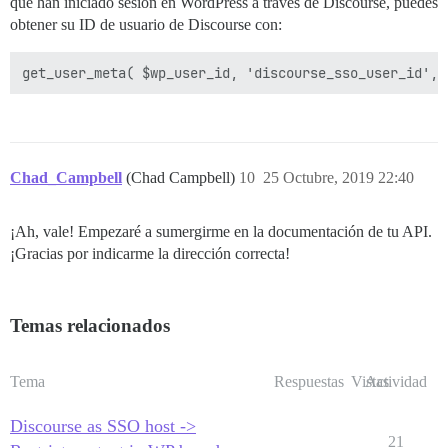
que han iniciado sesión en WordPress a través de Discourse, puedes
obtener su ID de usuario de Discourse con:
Chad_Campbell
(Chad Campbell)
10
25 Octubre, 2019 22:40
¡Ah, vale! Empezaré a sumergirme en la documentación de tu API.
¡Gracias por indicarme la dirección correcta!
Temas relacionados
Tema
Respuestas
Vistas
Actividad
Discourse as SSO host ->
21