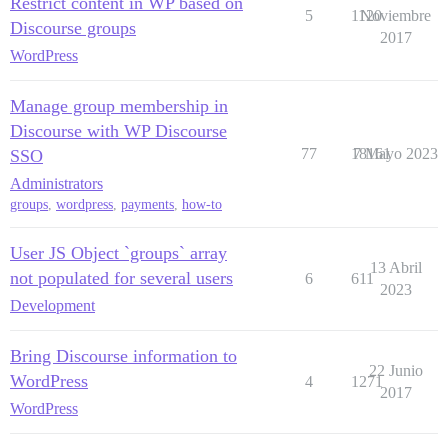
Restrict content in WP based on
5
1120
Noviembre
Discourse groups
2017
WordPress
Manage group membership in
Discourse with WP Discourse
77
18161
7 Mayo 2023
SSO
Administrators
groups
,
wordpress
,
payments
,
how-to
User JS Object `groups` array
13 Abril
not populated for several users
6
611
2023
Development
Bring Discourse information to
22 Junio
WordPress
4
1271
2017
WordPress