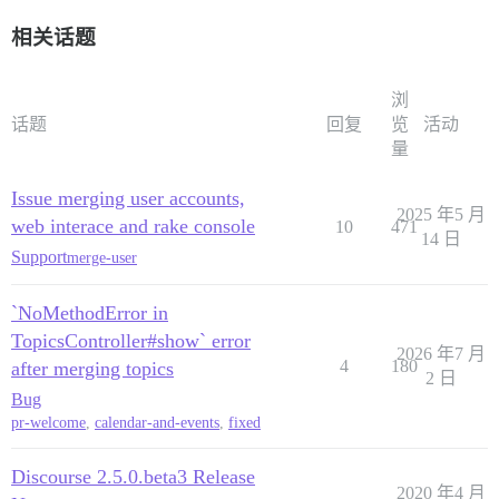
相关话题
浏
话题
回复
览
活动
量
Issue merging user accounts,
2025 年5 月
web interace and rake console
10
471
14 日
Support
merge-user
`NoMethodError in
TopicsController#show` error
2026 年7 月
4
180
after merging topics
2 日
Bug
pr-welcome
,
calendar-and-events
,
fixed
Discourse 2.5.0.beta3 Release
2020 年4 月