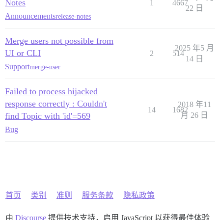
Notes
1
4667
22 日
Announcements
release-notes
Merge users not possible from
2025 年5 月
UI or CLI
2
514
14 日
Support
merge-user
Failed to process hijacked
response correctly : Couldn't
2018 年11
14
1682
find Topic with 'id'=569
月 26 日
Bug
首页
类别
准则
服务条款
隐私政策
由
Discourse
提供技术支持，启用 JavaScript 以获得最佳体验