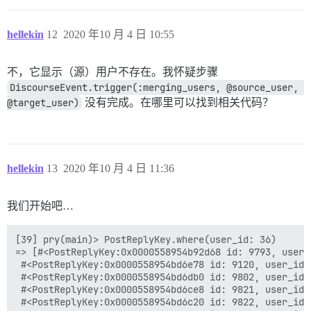
hellekin
12
2020 年10 月 4 日 10:55
不，它显示（源）用户不存在。我怀疑步骤
DiscourseEvent.trigger(:merging_users, @source_user, 
@target_user)
没有完成。在哪里可以找到相关代码？
hellekin
13
2020 年10 月 4 日 11:36
我们开始吧…
[39] pry(main)> PostReplyKey.where(user_id: 36)

=> [#<PostReplyKey:0x0000558954b92d68 id: 9793, user_
 #<PostReplyKey:0x0000558954bd6e78 id: 9120, user_id:
 #<PostReplyKey:0x0000558954bd6db0 id: 9802, user_id:
 #<PostReplyKey:0x0000558954bd6ce8 id: 9821, user_id:
 #<PostReplyKey:0x0000558954bd6c20 id: 9822, user_id: