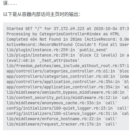
误……
以下是从容器内部访问主页时的输出：
Started GET "/" for 37.172.69.223 at 2020-10-04 07:32:
Processing by CategoriesController#index as HTML

Completed 404 Not Found in 281ms (ActiveRecord: 0.0ms
ActiveRecord::RecordNotFound (Couldn't find all Users
lib/plugin/instance.rb:259:in `public_send'

lib/plugin/instance.rb:259:in `block (2 levels) in add
(eval):48:in `_fast_attributes'

lib/freedom_patches/ams_include_without_root.rb:57:in 
app/controllers/categories_controller.rb:61:in `block
app/controllers/categories_controller.rb:40:in `index'
app/controllers/application_controller.rb:354:in `blo
app/controllers/application_controller.rb:354:in `with
lib/middleware/omniauth_bypass_middleware.rb:68:in `ca
lib/content_security_policy/middleware.rb:12:in `call'
lib/middleware/anonymous_cache.rb:336:in `call'

config/initializers/100-quiet_logger.rb:23:in `call'

config/initializers/100-silence_logger.rb:31:in `call'
lib/middleware/enforce_hostname.rb:22:in `call'
