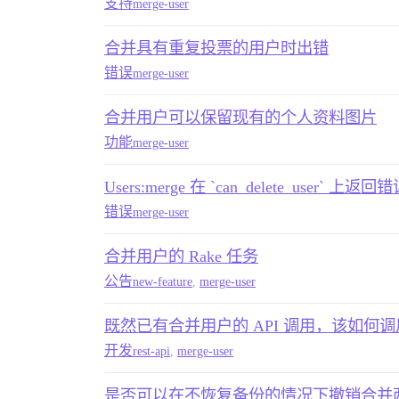
支持
merge-user
合并具有重复投票的用户时出错
错误
merge-user
合并用户可以保留现有的个人资料图片
功能
merge-user
Users:merge 在 `can_delete_user` 上返回
错误
merge-user
合并用户的 Rake 任务
公告
new-feature
,
merge-user
既然已有合并用户的 API 调用，该如何
开发
rest-api
,
merge-user
是否可以在不恢复备份的情况下撤销合并