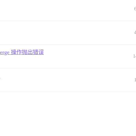
erge 操作抛出错误
1
户