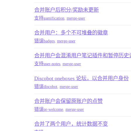
合并账户后积分/奖励未更新
支持
gamification
,
merge-user
合并用户：多个不可堆叠的徽章
错误
badges
,
merge-user
合并用户会混淆用户笔记插件和暂停历史
支持
user-notes
,
merge-user
Discobot oneboxes 论坛，以合并用户身份
错误
discobot
,
merge-user
合并账户会保留原账户的点赞
错误
pr-welcome
,
merge-user
合并了两个用户，统计数据不变