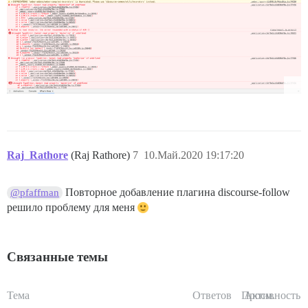
Raj_Rathore
(Raj Rathore)
7
10.Май.2020 19:17:20
Повторное добавление плагина discourse-follow
@pfaffman
решило проблему для меня
Связанные темы
Тема
Ответов
Просм.
Активность