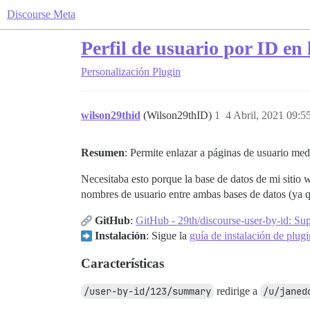
Discourse Meta
Perfil de usuario por ID en
Personalización
Plugin
wilson29thid
(Wilson29thID)
1
4 Abril, 2021 09:5
Resumen
: Permite enlazar a páginas de usuario med
Necesitaba esto porque la base de datos de mi sitio 
nombres de usuario entre ambas bases de datos (ya 
GitHub
:
GitHub - 29th/discourse-user-by-id: Supp
Instalación
: Sigue la
guía de instalación de plugi
Características
/user-by-id/123/summary
redirige a
/u/janed