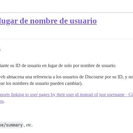
 lugar de nombre de usuario
5
iante su ID de usuario en lugar de solo por nombre de usuario.
web almacena una referencia a los usuarios de Discourse por su ID, y n
que los nombres de usuario pueden cambiar).
orts linking to user pages by their user id instead of just username · 
ns
.
oe/summary
, etc.