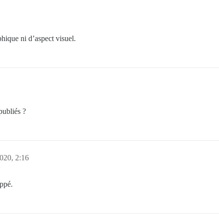
phique ni d’aspect visuel.
publiés ?
2020, 2:16
oppé.