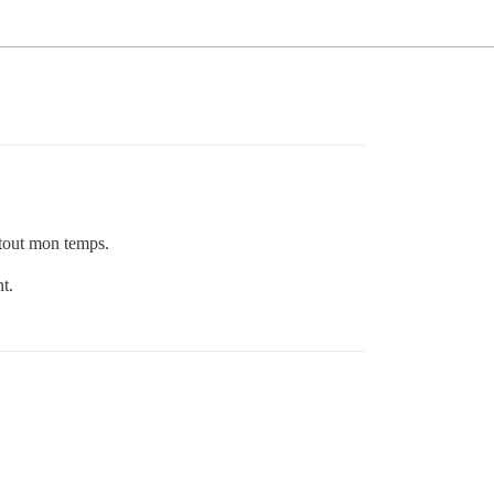
t tout mon temps.
t.