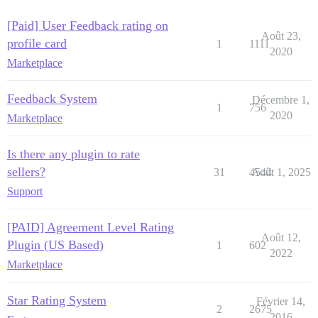
[Paid] User Feedback rating on
Août 23,
profile card
1
1111
2020
Marketplace
Feedback System
Décembre 1,
1
756
2020
Marketplace
Is there any plugin to rate
sellers?
31
4544
Août 1, 2025
Support
[PAID] Agreement Level Rating
Août 12,
Plugin (US Based)
1
602
2022
Marketplace
Star Rating System
Février 14,
2
2675
2016