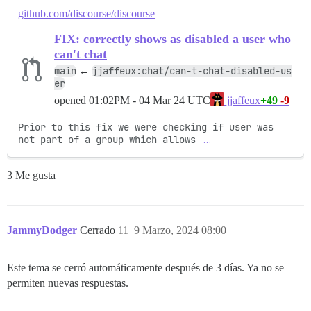
github.com/discourse/discourse
FIX: correctly shows as disabled a user who
can't chat
main
jjaffeux:chat/can-t-chat-disabled-us
←
er
opened
01:02PM - 04 Mar 24 UTC
+49
-9
jjaffeux
Prior to this fix we were checking if user was 
not part of a group which allows 
…
3 Me gusta
JammyDodger
Cerrado
11
9 Marzo, 2024 08:00
Este tema se cerró automáticamente después de 3 días. Ya no se
permiten nuevas respuestas.