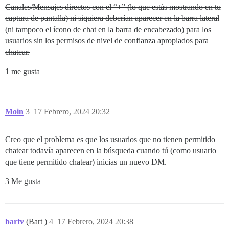
Canales/Mensajes directos con el “+” (lo que estás mostrando en tu
captura de pantalla) ni siquiera deberían aparecer en la barra lateral
(ni tampoco el ícono de chat en la barra de encabezado) para los
usuarios sin los permisos de nivel de confianza apropiados para
chatear.
1 me gusta
Moin
3
17 Febrero, 2024 20:32
Creo que el problema es que los usuarios que no tienen permitido
chatear todavía aparecen en la búsqueda cuando tú (como usuario
que tiene permitido chatear) inicias un nuevo DM.
3 Me gusta
bartv
(Bart )
4
17 Febrero, 2024 20:38