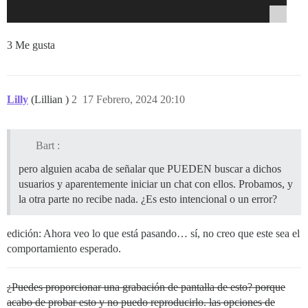
3 Me gusta
Lilly
(Lillian )
2
17 Febrero, 2024 20:10
Bart :
pero alguien acaba de señalar que PUEDEN buscar a dichos
usuarios y aparentemente iniciar un chat con ellos. Probamos, y
la otra parte no recibe nada. ¿Es esto intencional o un error?
edición: Ahora veo lo que está pasando… sí, no creo que este sea el
comportamiento esperado.
¿Puedes proporcionar una grabación de pantalla de esto? porque
acabo de probar esto y no puedo reproducirlo. las opciones de