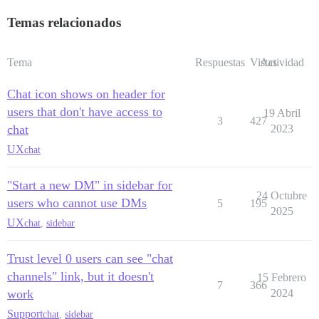
Temas relacionados
Tema
Respuestas
Vistas
Actividad
Chat icon shows on header for
users that don't have access to
19 Abril
3
427
chat
2023
UX
chat
"Start a new DM" in sidebar for
24 Octubre
users who cannot use DMs
5
195
2025
UX
chat
,
sidebar
Trust level 0 users can see "chat
channels" link, but it doesn't
15 Febrero
7
366
work
2024
Support
chat
,
sidebar