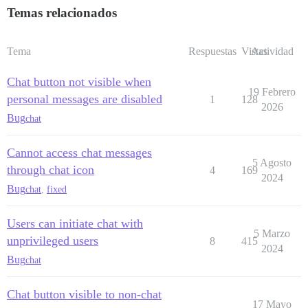
Temas relacionados
Tema
Respuestas
Vistas
Actividad
Chat button not visible when
19 Febrero
personal messages are disabled
1
128
2026
Bug
chat
Cannot access chat messages
5 Agosto
through chat icon
4
169
2024
Bug
chat
,
fixed
Users can initiate chat with
5 Marzo
unprivileged users
8
415
2024
Bug
chat
Chat button visible to non-chat
17 Mayo