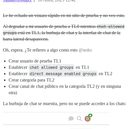
Le he echado un vistazo rápido en mi sitio de prueba y no veo esto.
Al degradar a mi usuario de prueba a TL0 mientras
chat allowed
groups
está en TL1, la burbuja de chat y la interfaz de chat de la
barra lateral desaparecen.
Oh, espera. ¿Te refieres a algo como esto
@nolo
:
Crear usuario de prueba TL1
Establecer
chat allowed groups
en TL1
Establecer
direct message enabled groups
en TL2
Crear categoría para TL2
Crear canal de chat público en la categoría TL2 (y en ninguna
otra)
La burbuja de chat se muestra, pero no se puede acceder a los chats: