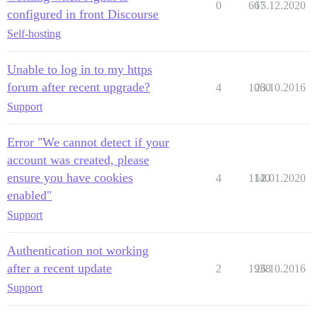
0
667
15.12.2020
configured in front Discourse
Self-hosting
Unable to log in to my https
forum after recent upgrade?
4
1060
23.10.2016
Support
Error "We cannot detect if your
account was created, please
ensure you have cookies
4
1140
12.01.2020
enabled"
Support
Authentication not working
after a recent update
2
1938
26.10.2016
Support