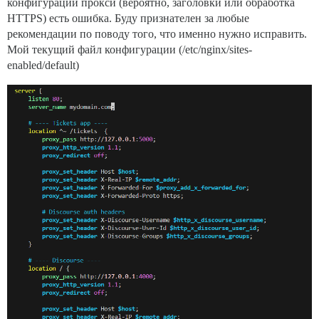
конфигурации прокси (вероятно, заголовки или обработка
HTTPS) есть ошибка. Буду признателен за любые
рекомендации по поводу того, что именно нужно исправить.
Мой текущий файл конфигурации (/etc/nginx/sites-
enabled/default)