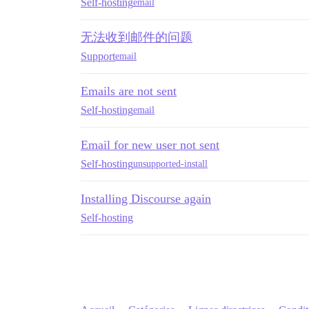
Self-hosting
email
无法收到邮件的问题
Support
email
Emails are not sent
Self-hosting
email
Email for new user not sent
Self-hosting
unsupported-install
Installing Discourse again
Self-hosting