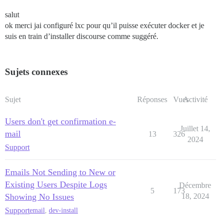
salut
ok merci jai configuré lxc pour qu’il puisse exécuter docker et je
suis en train d’installer discourse comme suggéré.
Sujets connexes
Sujet
Réponses
Vues
Activité
Users don't get confirmation e-
Juillet 14,
mail
13
326
2024
Support
Emails Not Sending to New or
Existing Users Despite Logs
Décembre
5
173
Showing No Issues
18, 2024
Support
email
,
dev-install