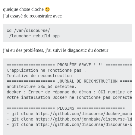
quelque chose cloche
j’ai essayé de reconstruire avec
cd /var/discourse/

j’ai eu des problèmes, j’ai suivi le diagnostic du docteur
==================== PROBLÈME GRAVE !!!! =============
l'application ne fonctionne pas !

Tentative de reconstruction

==================== JOURNAL DE RECONSTRUCTION =======
architecture x86_64 détectée.

docker : Erreur de réponse du démon : OCI runtime cre
Votre installation Docker ne fonctionne pas correcteme
==================== PLUGINS ====================

- git clone https://github.com/discourse/docker_manage
- git clone https://github.com/jonmbake/discourse-ldap
- git clone https://github.com/discourse/discourse-sam