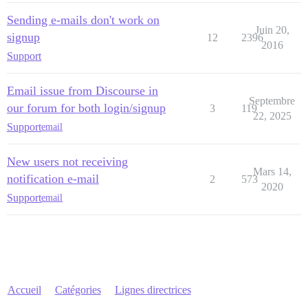
Sending e-mails don't work on
Juin 20,
signup
12
2396
2016
Support
Email issue from Discourse in
Septembre
our forum for both login/signup
3
119
22, 2025
Support
email
New users not receiving
Mars 14,
notification e-mail
2
573
2020
Support
email
Accueil
Catégories
Lignes directrices