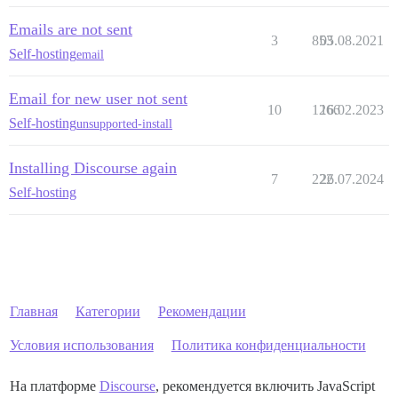
Emails are not sent
3
853
05.08.2021
Self-hosting
email
Email for new user not sent
10
1266
16.02.2023
Self-hosting
unsupported-install
Installing Discourse again
7
222
26.07.2024
Self-hosting
Главная
Категории
Рекомендации
Условия использования
Политика конфиденциальности
На платформе
Discourse
, рекомендуется включить JavaScript