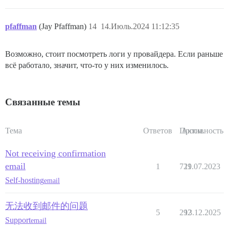
pfaffman
(Jay Pfaffman)
14
14.Июль.2024 11:12:35
Возможно, стоит посмотреть логи у провайдера. Если раньше
всё работало, значит, что-то у них изменилось.
Связанные темы
Тема
Ответов
Просм.
Активность
Not receiving confirmation
email
1
729
11.07.2023
Self-hosting
email
无法收到邮件的问题
5
292
13.12.2025
Support
email