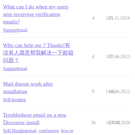
What can I do when my users
stop receiving verification
4
105
25.11.2024
emails?
Support
email
Who can help me ? Thanks!有
没有人愿意帮我解决一下邮箱
4
177
01.06.2025
问题？
Support
email
Mail doesnt work after
installation
9
1492
10.06.2021
Self-hosting
Troubleshoot email on a new
Discourse install
36
183932
27.04.2026
Self-Hosting
email
,
configuring
,
how-to