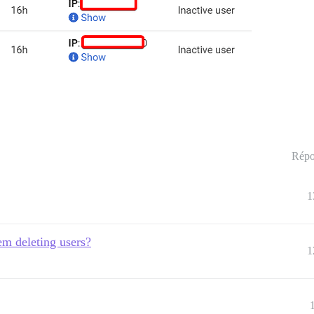
Répo
1
em deleting users?
1