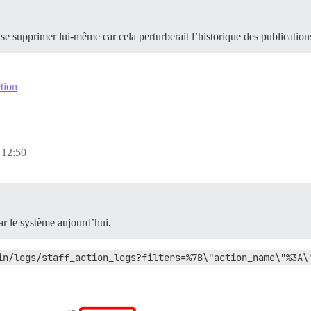
 se supprimer lui-même car cela perturberait l’historique des publication
tion
 12:50
ar le système aujourd’hui.
in/logs/staff_action_logs?filters=%7B\"action_name\"%3A\