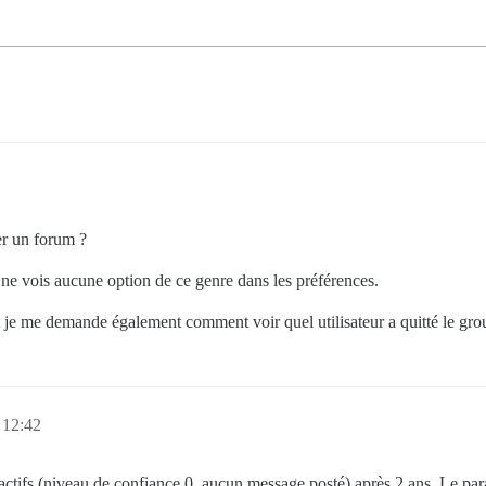
ter un forum ?
 ne vois aucune option de ce genre dans les préférences.
 je me demande également comment voir quel utilisateur a quitté le gro
 12:42
nactifs (niveau de confiance 0, aucun message posté) après 2 ans. Le pa