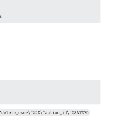
s.
"delete_user\"%2C\"action_id\"%3A1%7D