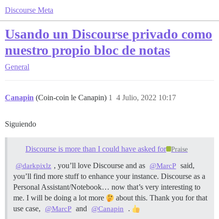
Discourse Meta
Usando un Discourse privado como
nuestro propio bloc de notas
General
Canapin
(Coin-coin le Canapin)
1
4 Julio, 2022 10:17
Siguiendo
Discourse is more than I could have asked for
Praise
, you’ll love Discourse and as
said,
@darkpixlz
@MarcP
you’ll find more stuff to enhance your instance. Discourse as a
Personal Assistant/Notebook… now that’s very interesting to
me. I will be doing a lot more
about this. Thank you for that
use case,
and
.
@MarcP
@Canapin