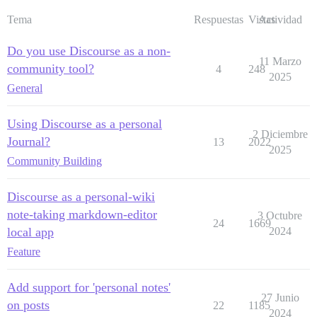
Tema
Respuestas
Vistas
Actividad
Do you use Discourse as a non-
11 Marzo
community tool?
4
248
2025
General
Using Discourse as a personal
2 Diciembre
Journal?
13
2022
2025
Community Building
Discourse as a personal-wiki
note-taking markdown-editor
3 Octubre
24
1669
local app
2024
Feature
Add support for 'personal notes'
27 Junio
on posts
22
1185
2024