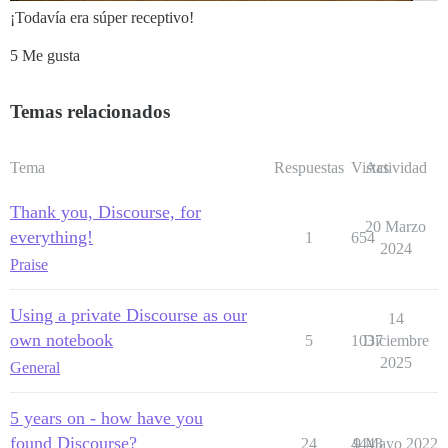
¡Todavía era súper receptivo!
5 Me gusta
Temas relacionados
Tema
Respuestas
Vistas
Actividad
Thank you, Discourse, for
20 Marzo
everything!
1
654
2024
Praise
Using a private Discourse as our
14
own notebook
5
1037
Diciembre
2025
General
5 years on - how have you
found Discourse?
24
4443
9 Mayo 2022