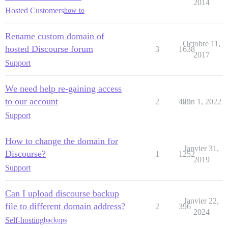
2014
Hosted Customers
how-to
Rename custom domain of
Octobre 11,
hosted Discourse forum
3
1638
2017
Support
We need help re-gaining access
to our account
2
425
Juin 1, 2022
Support
How to change the domain for
Janvier 31,
Discourse?
1
1252
2019
Support
Can I upload discourse backup
Janvier 22,
file to different domain address?
2
396
2024
Self-hosting
backups