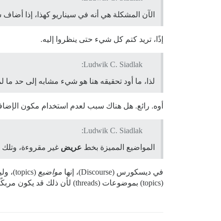
الآن المشكلة هي أنه في سيناريو كهذا، إذا أضاف شخص ما تعليقًا جديدًا إلى الدرس 3 في الو
إذًا، تريد كتم كل شيء حتى ينظروا إليه.
Ludwik C. Siadlak:
لذا، ما أود تحقيقه هنا هو شيء مشابه إلى حد ما لمكون ال
أوه. رائع. هل هناك سبب لعدم استخدام مكون الإضافي للمستندا
Ludwik C. Siadlak:
المواضيع المميزة بخط
عريض
غير مقروءة، وتلك ا
في ديسكورس (Discourse)، إنها
مواضيع
(topics)، وليست
(topics) بموضوعات (threads) لأن ذلك قد يكون مربكًا الآن.