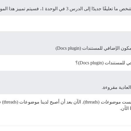
حدة 1، فسيتم تمييز هذا الموضوع مرة أخرى على أنه غير مقروء.
إضافي للمستندات (Docs plugin)
ت (Docs plugin)؟
لعادية مقروءة.
موضوعات
(ads