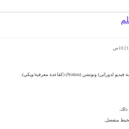
 ذلك.
كخيط منفصل.