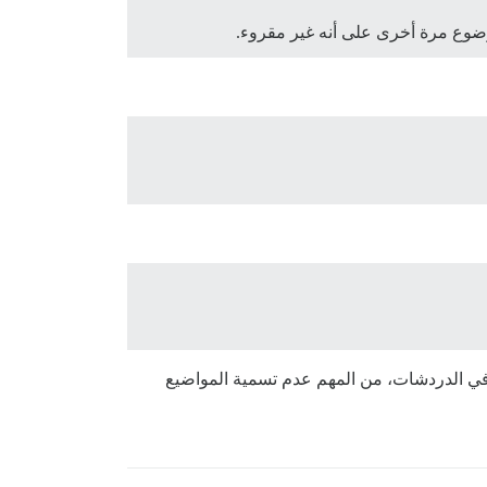
thre). الآن بعد أن أصبح لدينا موضوعات (threads) في الدردشات، من المهم عدم تسمية المواضيع