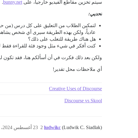
سيتم تخزين مقاطع الفيديو خارجياً، على
bunny.net
.
تحديي:
لتمكين الطلاب من التعليق على كل درس (من حيث
عادياً، ولكن بهذه الطريقة سيرى أي شخص يشاهد 
هل هناك طريقة للتغلب على ذلك؟
كنت أفكر في شيء مثل وجود فئة للقراءة فقط للد
ولكن بعد ذلك فكرت في أن أسألكم هنا، فقد تكون لد
أي ملاحظات محل تقدير!
Creative Uses of Discourse
Discourse vs Skool
(Ludwik C. Siadlak)
ludwikc
2
23 أغسطس 2024، 12:48م