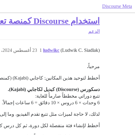
Discourse Meta
استخدام Discourse كمنصة تعلم
الدعم
(Ludwik C. Siadlak)
ludwikc
1
23 أغسطس 2024، 10:21ص
مرحباً،
أخطط لتوحيد هذين المكانين: كاجابي (Kajabi) (كمنصة فيديو لدوراتي) ونوتشن (Notion) (كقاعدة معرفية/ويكي).
دسكورس (Discourse) كبديل لكاجابي (Kajabi).
تتبع دوراتي مخططاً صارماً للغاية:
6 وحدات × 6 دروس × 10 دقائق = 6 ساعات إجمالاً.
لذلك، لا حاجة لميزات مثل تتبع تقدم الفيديو، وما إلى
أخطط لإنشاء فئة منفصلة لكل دورة، ثم كل درس 