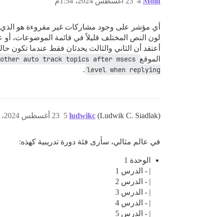
Moin
4
23 أغسطس 2024، 1:54م
أي مؤشر على وجود مشاركات غير مقروءة هو الذي 
لون النص المختلف قليلاً في قائمة الموضوعات، أو عدد 
أعتقد أن الثاني والثالث يحدثان فقط عندما تكون حال
الموقع
other auto track topics after msecs
.
level when replying
(Ludwik C. Siadlak)
ludwikc
5
23 أغسطس 2024، 7:34م
في عالم مثالي، سأرى فئة دورة تدريبية كهذه:
الوحدة 1
| - الدرس 1
| - الدرس 2
| - الدرس 3
| - الدرس 4
| - الدرس 5