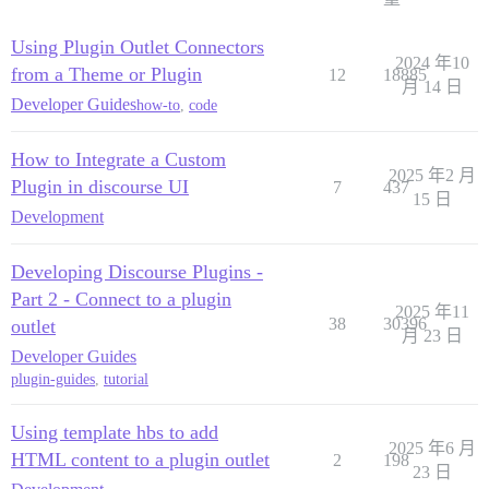
Using Plugin Outlet Connectors
2024 年10
from a Theme or Plugin
12
18885
月 14 日
Developer Guides
how-to
,
code
How to Integrate a Custom
2025 年2 月
Plugin in discourse UI
7
437
15 日
Development
Developing Discourse Plugins -
Part 2 - Connect to a plugin
2025 年11
38
30396
outlet
月 23 日
Developer Guides
plugin-guides
,
tutorial
Using template hbs to add
2025 年6 月
HTML content to a plugin outlet
2
198
23 日