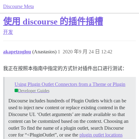
Discourse Meta
使用 discourse 的插件插槽
开发
akapetzoglou
(Anastasios)
1
2020 年9 月 24 日 12:42
我正在按照本指南中指定的方式针对插件出口进行测试：
Using Plugin Outlet Connectors from a Theme or Plugin
Developer Guides
Discourse includes hundreds of Plugin Outlets which can be
used to inject new content or replace existing contend in the
Discourse UI. ‘Outlet arguments’ are made available so that
content can be customized based on the context.
Choosing an
outlet To find the name of a plugin outlet, search Discourse
core for “<PluginOutlet”, or use the
plugin outlet locations