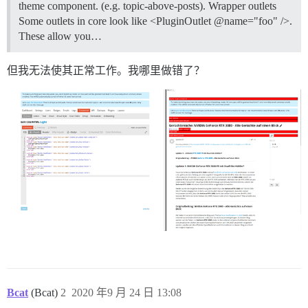
theme component. (e.g. topic-above-posts).
Wrapper outlets
Some outlets in core look like <PluginOutlet @name="foo" />.
These allow you…
但我无法使其正常工作。我哪里做错了？
Bcat
(Bcat)
2
2020 年9 月 24 日 13:08