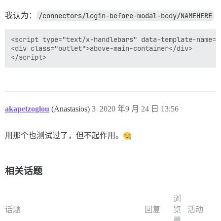
我认为：
/connectors/login-before-modal-body/NAMEHERE
<script type="text/x-handlebars" data-template-name="
<div class="outlet">above-main-container</div>

akapetzoglou
(Anastasios)
3
2020 年9 月 24 日 13:56
用那个也测试过了，但不起作用。
相关话题
浏
话题
回复
览
活动
量