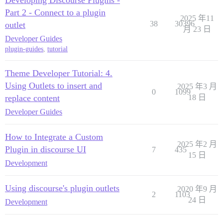
Part 2 - Connect to a plugin
2025 年11
38
30396
outlet
月 23 日
Developer Guides
plugin-guides
,
tutorial
Theme Developer Tutorial: 4.
Using Outlets to insert and
2025 年3 月
0
1099
replace content
18 日
Developer Guides
How to Integrate a Custom
2025 年2 月
Plugin in discourse UI
7
435
15 日
Development
Using discourse's plugin outlets
2020 年9 月
2
1103
24 日
Development