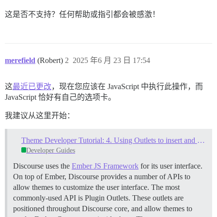
这是否不支持？任何帮助或指引都会被感激！
merefield
(Robert)
2
2025 年6 月 23 日 17:54
这
最近已更改
，现在您应该在 JavaScript 中执行此操作，而
JavaScript 恰好有自己的选项卡。
我建议从这里开始：
Theme Developer Tutorial: 4. Using Outlets to insert and replace content
Developer Guides
Discourse uses the
Ember JS Framework
for its user interface.
On top of Ember, Discourse provides a number of APIs to
allow themes to customize the user interface. The most
commonly-used API is Plugin Outlets. These outlets are
positioned throughout Discourse core, and allow themes to