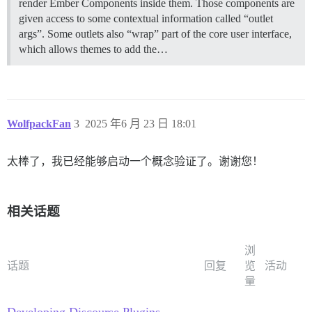
render Ember Components inside them. Those components are
given access to some contextual information called “outlet
args”. Some outlets also “wrap” part of the core user interface,
which allows themes to add the…
WolfpackFan
3
2025 年6 月 23 日 18:01
太棒了，我已经能够启动一个概念验证了。谢谢您！
相关话题
浏
话题
回复
览
活动
量
Developing Discourse Plugins -