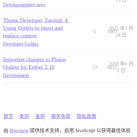
Development
dev-news
Theme Developer Tutorial: 4.
Using Outlets to insert and
2025 年3 月
0
1097
replace content
18 日
Developer Guides
Important changes to Plugin
2018 年6 月
Outlets for Ember 2.10
23
6932
1 日
Development
首页
类别
准则
服务条款
隐私政策
由
Discourse
提供技术支持，启用 JavaScript 以获得最佳体验