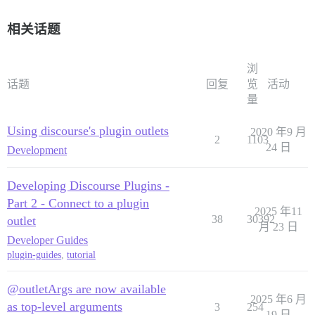
相关话题
浏
话题
回复
览
活动
量
Using discourse's plugin outlets
2020 年9 月
2
1103
24 日
Development
Developing Discourse Plugins -
Part 2 - Connect to a plugin
2025 年11
38
30392
outlet
月 23 日
Developer Guides
plugin-guides
,
tutorial
@outletArgs are now available
2025 年6 月
as top-level arguments
3
254
19 日