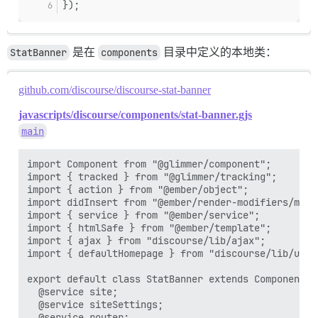
});
StatBanner
是在
components
目录中定义的本地类：
github.com/discourse/discourse-stat-banner
javascripts/discourse/components/stat-banner.gjs
main
import Component from "@glimmer/component";

import { tracked } from "@glimmer/tracking";

import { action } from "@ember/object";

import didInsert from "@ember/render-modifiers/modi
import { service } from "@ember/service";

import { htmlSafe } from "@ember/template";

import { ajax } from "discourse/lib/ajax";

import { defaultHomepage } from "discourse/lib/utili
export default class StatBanner extends Component {

  @service site;

  @service siteSettings;

  @service router;
