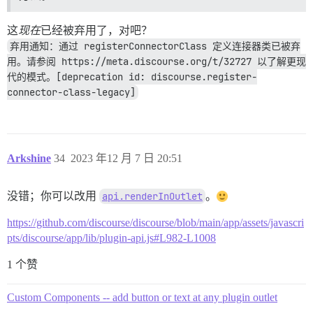
这
现在
已经被弃用了，对吧？
弃用通知：通过 registerConnectorClass 定义连接器类已被弃
用。请参阅 https://meta.discourse.org/t/32727 以了解更现
代的模式。[deprecation id: discourse.register-
connector-class-legacy]
Arkshine
34
2023 年12 月 7 日 20:51
没错；你可以改用
api.renderInOutlet
。
https://github.com/discourse/discourse/blob/main/app/assets/javascri
pts/discourse/app/lib/plugin-api.js#L982-L1008
1 个赞
Custom Components -- add button or text at any plugin outlet