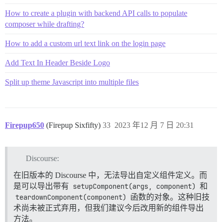
How to create a plugin with backend API calls to populate
composer while drafting?
How to add a custom url text link on the login page
Add Text In Header Beside Logo
Split up theme Javascript into multiple files
Firepup650
(Firepup Sixfifty)
33
2023 年12 月 7 日 20:31
Discourse:
在旧版本的 Discourse 中，无法导出自定义组件定义。而
是可以导出带有
setupComponent(args, component)
和
teardownComponent(component)
函数的对象。这种旧技
术尚未被正式弃用，但我们建议今后改用新的组件导出
方法。