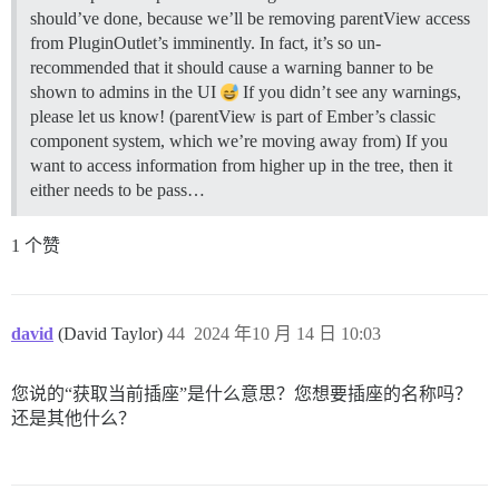
should’ve done, because we’ll be removing parentView access
from PluginOutlet’s imminently. In fact, it’s so un-
recommended that it should cause a warning banner to be
shown to admins in the UI
If you didn’t see any warnings,
please let us know! (parentView is part of Ember’s classic
component system, which we’re moving away from) If you
want to access information from higher up in the tree, then it
either needs to be pass…
1 个赞
david
(David Taylor)
44
2024 年10 月 14 日 10:03
您说的“获取当前插座”是什么意思？您想要插座的名称吗？
还是其他什么？