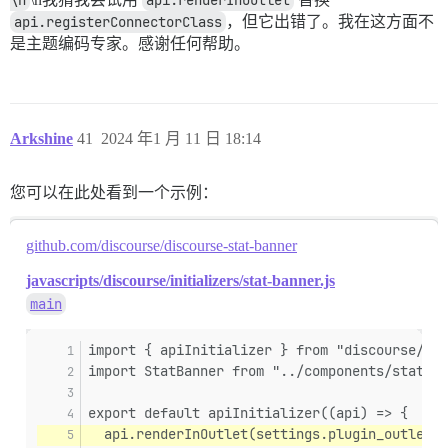
\n
api.renderInOutlet
api.registerConnectorClass
，但它出错了。我在这方面不
是主题编码专家。感谢任何帮助。
Arkshine
41
2024 年1 月 11 日 18:14
您可以在此处看到一个示例：
github.com/discourse/discourse-stat-banner
javascripts/discourse/initializers/stat-banner.js
main
import { apiInitializer } from "discourse/lib
import StatBanner from "../components/stat-ba
export default apiInitializer((api) => {
  api.renderInOutlet(settings.plugin_outlet.t