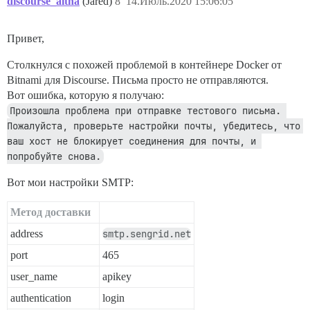
discourse_altha
(Jared)
8
14.Июль.2020 15:06:05
Привет,
Столкнулся с похожей проблемой в контейнере Docker от
Bitnami для Discourse. Письма просто не отправляются.
Вот ошибка, которую я получаю:
Произошла проблема при отправке тестового письма. 
Пожалуйста, проверьте настройки почты, убедитесь, что 
ваш хост не блокирует соединения для почты, и 
попробуйте снова.
Вот мои настройки SMTP:
Метод доставки
address
smtp.sengrid.net
port
465
user_name
apikey
authentication
login