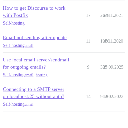
How to get Discourse to work
with Postfix
17
2678
04.11.2021
Self-hosting
Email not sending after update
11
1978
10.11.2020
Self-hosting
email
Use local email server/sendmail
for outgoing emails?
9
397
29.09.2025
Self-hosting
email
,
hosting
Connecting to a SMTP server
on localhost:25 without auth?
14
9426
14.02.2022
Self-hosting
email