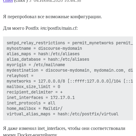
cmoi
(cmoi )
3
04.Июнь.2020 16:44:38
Я перепробовал все возможные конфигурации.
Для моего Postfix /etc/postfix/main.cf:
smtpd_relay_restrictions = permit_mynetworks permit_s
myhostname = discourse-mydomain

alias_maps = hash:/etc/aliases

alias_database = hash:/etc/aliases

myorigin = /etc/mailname

mydestination = discourse-mydomain, mydomain.com, dis
relayhost =

mynetworks = 127.0.0.0/8 [::ffff:127.0.0.0]/104 [::1]
mailbox_size_limit = 0

recipient_delimiter = +

inet_interfaces = 172.17.0.1

inet_protocols = all

home_mailbox = Maildir/

Я даже изменил inet_interfaces, чтобы они соответствовали
моему Docker-контейнеру.