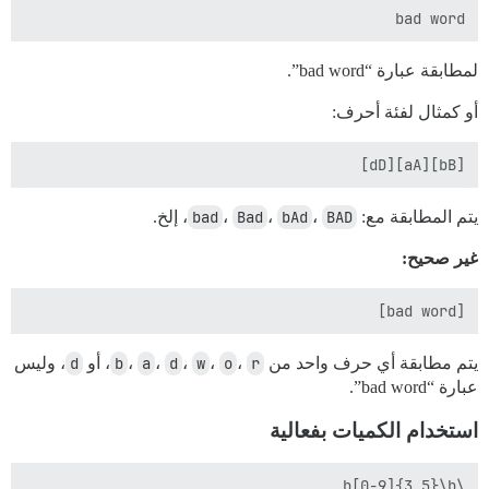
bad word

لمطابقة عبارة “bad word”.
أو كمثال لفئة أحرف:
[bB][aA][dD]

يتم المطابقة مع:
BAD
،
bAd
،
Bad
،
bad
، إلخ.
غير صحيح:
[bad word]

يتم مطابقة أي حرف واحد من
r
،
o
،
w
،
d
،
a
،
b
، أو
d
، وليس
عبارة “bad word”.
استخدام الكميات بفعالية
\b[0-9]{3,5}\b
