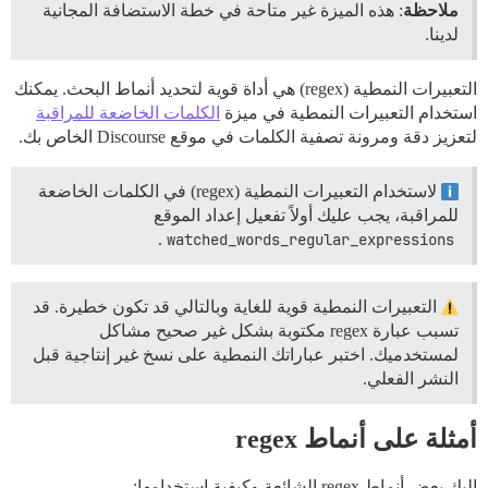
ملاحظة
: هذه الميزة غير متاحة في خطة الاستضافة المجانية
لدينا.
التعبيرات النمطية (regex) هي أداة قوية لتحديد أنماط البحث. يمكنك
استخدام التعبيرات النمطية في ميزة
الكلمات الخاضعة للمراقبة
لتعزيز دقة ومرونة تصفية الكلمات في موقع Discourse الخاص بك.
لاستخدام التعبيرات النمطية (regex) في الكلمات الخاضعة
للمراقبة، يجب عليك أولاً تفعيل إعداد الموقع
.
watched_words_regular_expressions
التعبيرات النمطية قوية للغاية وبالتالي قد تكون خطيرة. قد
تسبب عبارة regex مكتوبة بشكل غير صحيح مشاكل
لمستخدميك. اختبر عباراتك النمطية على نسخ غير إنتاجية قبل
النشر الفعلي.
أمثلة على أنماط regex
إليك بعض أنماط regex الشائعة وكيفية استخدامها: