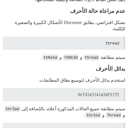
عدم مراعاة حالة الأحرف
بشكل افتراضي، يطابق Discourse الأشكال الكبيرة والصغيرة
للكلمة.
thread
سيتم مطابقة
thread
و
THREAD
و
thReAd
.
بدائل الأحرف
استخدم بدائل الأحرف لتوسيع نطاق المطابقات.
(t|7)hr(3|e)(4|a)d
سيتم مطابقة جميع الحالات المذكورة أعلاه، بالإضافة إلى
thr3ad
و
7hread
و
thr34d
.