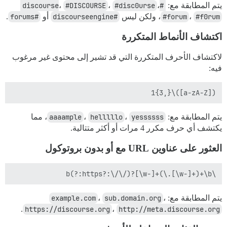
يتم المطابقة مع:
#discourse
،
#disc0urse
،
#DISCOURSE
،
#f0rum
،
#forum
، ولكن ليس
#discourseengine
أو
#forums
.
اكتشاف الأنماط المتكررة
لاكتشاف الأحرف المتكررة التي قد تشير إلى محتوى غير مرغوب
فيه:
([a-zA-Z])\1{3,}

يتم المطابقة مع:
yessssss
،
helllllo
،
aaaample
، مما
يكتشف أي حرف مكرر 4 مرات أو أكثر متتالية.
العثور على عناوين URL مع أو بدون بروتوكول
\b(?:https?:\/\/)?[\w-]+(\.[\w-]+)+\b

يتم المطابقة مع:
،
sub.domain.org
،
example.com
.
https://discourse.org
،
http://meta.discourse.org