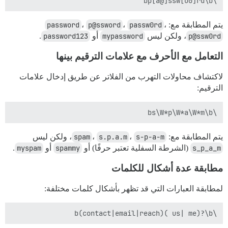
\bp[a@]ssw[o0]rd\b

يتم المطابقة مع:
،
passw0rd
،
p@ssword
،
password
p@ssw0rd
، ولكن ليس
mypassword
أو
password123
.
التعامل مع الأحرف مع علامات الترقيم بينها
لاكتشاف محاولات التهرب من الفلاتر عن طريق إدخال علامات
الترقيم:
\bs\W*p\W*a\W*m\b

يتم المطابقة مع:
s-p-a-m
،
s.p.a.m
،
spam
، ولكن ليس
s_p_a_m
(الشرطة السفلية تعتبر حرفًا) أو
spammy
أو
myspam
.
مطابقة عدة أشكال للكلمات
لمطابقة العبارات التي قد تظهر بأشكال كلمات مختلفة:
\b(contact|email|reach)( us| me)?\b
