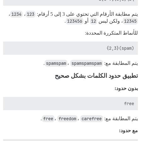
يتم مطابقة الأرقام التي تحتوي على 3 إلى 5 أرقام:
123
،
1234
،
12345
، ولكن ليس
12
أو
123456
.
للأنماط المتكررة المحددة:
(spam){2,3}

يتم المطابقة مع:
spamspamspam
،
spamspam
.
تطبيق حدود الكلمات بشكل صحيح
بدون حدود:
free

يتم المطابقة مع:
carefree
،
freedom
،
free
.
مع حدود: