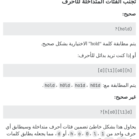
تجنب الفئات المتداخلة للأحرف
صحيح:
(hold)?

يتم مطابقة كلمة “hold” الاختيارية بشكل صحيح.
أو إذا كنت تريد بدائل للأحرف:
[h][o0][l1][d]

يتم المطابقة مع:
h01d
،
ho1d
،
h0ld
،
hold
.
غير صحيح:
[h[o0][l1]d]?

يحاول هذا بشكل خاطئ تضمين فئات أحرف متداخلة وسيطابق أي
حرف واحد من
1
،
l
،
0
،
o
،
h
، أو
d
، مما يجعله يطابق كلمات