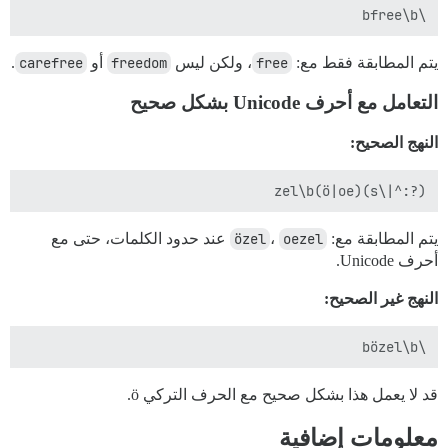
\bfree\b

يتم المطابقة فقط مع:
free
، ولكن ليس
freedom
أو
carefree
.
التعامل مع أحرف Unicode بشكل صحيح
النهج الصحيح:
(?:^|\s)(ö|oe)zel\b

يتم المطابقة مع:
oezel
،
özel
عند حدود الكلمات، حتى مع
أحرف Unicode.
النهج غير الصحيح:
\bözel\b

قد لا يعمل هذا بشكل صحيح مع الحرف التركي ö.
معلومات إضافية