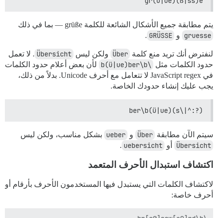
gr(ü|ue)(ß|ss)e
يتم مطابقة جميع الأشكال الشائعة للكلمة grüße — بما في ذلك
gruesse
و
GRÜSSE
.
لنفترض أنك تريد منع كلمة
Über
ولكن ليس
Übersicht
. لا تعمل
حدود الكلمات مثل
\b(ü|ue)ber\b
لأن بعض أعلام حدود الكلمات
في JavaScript regex لا تتعامل مع أحرف Unicode. بدلاً من ذلك،
يجب عليك إنشاء حدودك الخاصة.
(?:^|\s)(ü|ue)ber\b
سيتم الآن مطابقة
Über
و
ueber
بشكل مناسب، ولكن ليس
Übersicht
أو
uebersicht
.
اكتشاف استبدال الأحرف المتعمد
لاكتشاف الكلمات التي يستبدل فيها المستخدمون الأحرف بأرقام أو
أحرف خاصة: