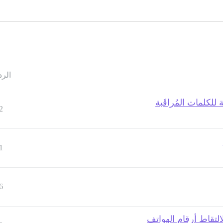
الرد
2
1
6