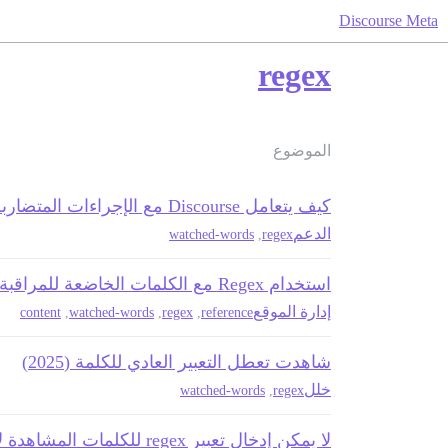
Discourse Meta
regex
الموضوع
كيف يتعامل Discourse مع الإجراءات المتضاربة للكلمات المُراقَبة
الدعم
watched-words
,
regex
استخدام Regex مع الكلمات الخاضعة للمراقبة
إدارة الموقع
content
,
watched-words
,
regex
,
reference
شاهدت تعطل التعبير العادي للكلمة (2025)
خلل
watched-words
,
regex
لا يمكن إدخال تعبير regex للكلمات المشاهدة لالتقاط أرقام الهواتف