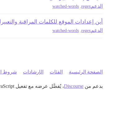
الدعم
watched-words
,
regex
أين إعدادات الموقع للكلمات المراقبة والتعبير
الدعم
watched-words
,
regex
الصفحة الرئيسية
الفئات
الإرشادات
شروط ال
بدعم من
Discourse
، يُفضَّل عرضه مع تفعيل JavaScript