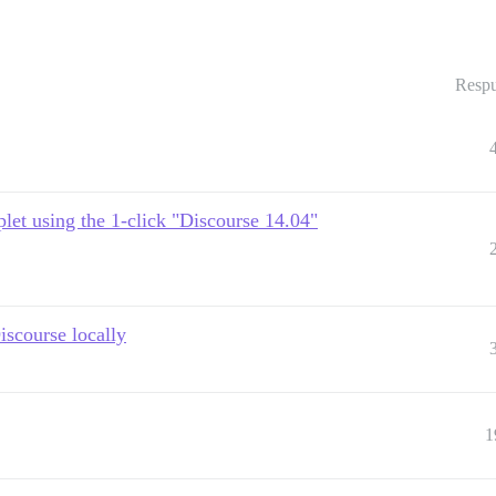
Respu
plet using the 1-click "Discourse 14.04"
iscourse locally
1