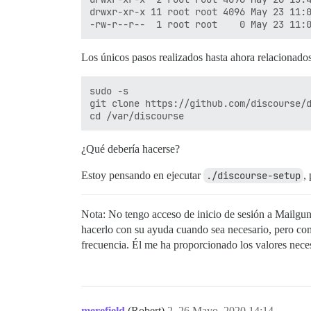
drwxr-xr-x 11 root root 4096 May 23 11:0
Los únicos pasos realizados hasta ahora relacionados
sudo -s

git clone https://github.com/discourse/d
¿Qué debería hacerse?
Estoy pensando en ejecutar
./discourse-setup
,
Nota: No tengo acceso de inicio de sesión a Mailgun 
hacerlo con su ayuda cuando sea necesario, pero com
frecuencia. Él me ha proporcionado los valores nece
merefield
(Robert)
2
26 Mayo, 2020 14:14