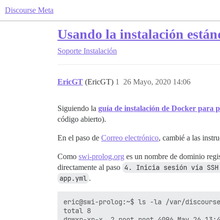
Discourse Meta
Usando la instalación están
Soporte
Instalación
EricGT
(EricGT)
1
26 Mayo, 2020 14:06
Siguiendo la
guía de instalación de Docker para p
código abierto).
En el paso de
Correo electrónico
, cambié a las inst
Como
swi-prolog.org
es un nombre de dominio regis
directamente al paso
4. Inicia sesión vía SSH
app.yml
.
eric@swi-prolog:~$ ls -la /var/discourse
total 8

drwxr-xr-x  2 root root 4096 May 26 13:4