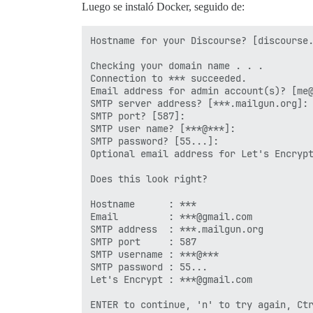
Luego se instaló Docker, seguido de:
Hostname for your Discourse? [discourse.
Checking your domain name . . .

Connection to *** succeeded.

Email address for admin account(s)? [me@
SMTP server address? [***.mailgun.org]: 
SMTP port? [587]: 

SMTP user name? [***@***]: 

SMTP password? [55...]: 

Optional email address for Let's Encrypt
Does this look right?

Hostname      : ***

Email         : ***@gmail.com

SMTP address  : ***.mailgun.org

SMTP port     : 587

SMTP username : ***@***

SMTP password : 55...

Let's Encrypt : ***@gmail.com

ENTER to continue, 'n' to try again, Ctr