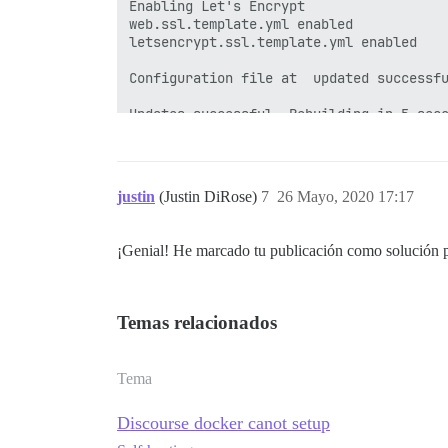
Enabling Let's Encrypt

web.ssl.template.yml enabled

letsencrypt.ssl.template.yml enabled

Configuration file at  updated successfu
Updates successful. Rebuilding in 5 seco
Building app

justin
(Justin DiRose)
7
26 Mayo, 2020 17:17
¡Genial! He marcado tu publicación como solución pa
Temas relacionados
Tema
Discourse docker canot setup