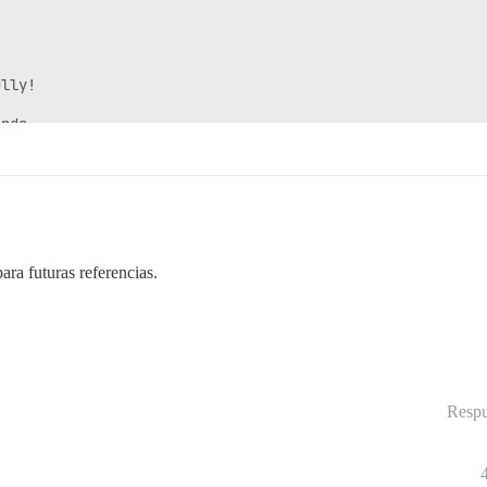
lly!

nds.

ra futuras referencias.
Respu