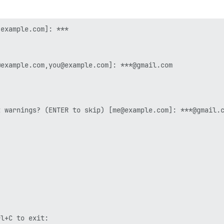
example.com]: ***

example.com,you@example.com]: ***@gmail.com

 

 warnings? (ENTER to skip) [me@example.com]: ***@gmail.c
l+C to exit:
