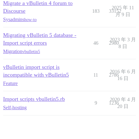
Migrate a vBulletin 4 forum to
2025 年 11
Discourse
183
33152
月 9 日
Sysadmins
how-to
Migrating vBulletin 5 database -
2023 年 3 月
Import script errors
46
2980
8 日
Migration
vbulletin5
vBulletin import script is
2016 年 6 月
incompatible with vBulletin5
11
2786
16 日
Feature
Import scripts vbulletin5.rb
2020 年 4 月
9
1236
20 日
Self-hosting