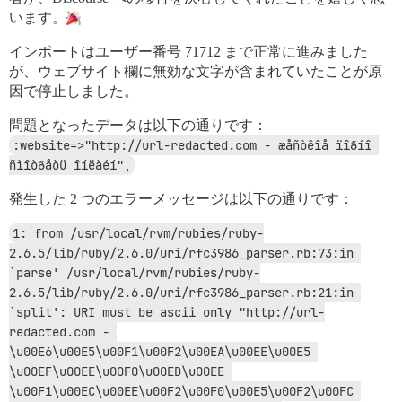
います。
インポートはユーザー番号 71712 まで正常に進みました
が、ウェブサイト欄に無効な文字が含まれていたことが原
因で停止しました。
問題となったデータは以下の通りです：
:website=>"http://url-redacted.com - æåñòêîå ïîðíî 
ñìîòðåòü îíëàéí",
発生した 2 つのエラーメッセージは以下の通りです：
1: from /usr/local/rvm/rubies/ruby-
2.6.5/lib/ruby/2.6.0/uri/rfc3986_parser.rb:73:in 
`parse' /usr/local/rvm/rubies/ruby-
2.6.5/lib/ruby/2.6.0/uri/rfc3986_parser.rb:21:in 
`split': URI must be ascii only "http://url-
redacted.com - 
\u00E6\u00E5\u00F1\u00F2\u00EA\u00EE\u00E5 
\u00EF\u00EE\u00F0\u00ED\u00EE 
\u00F1\u00EC\u00EE\u00F2\u00F0\u00E5\u00F2\u00FC 