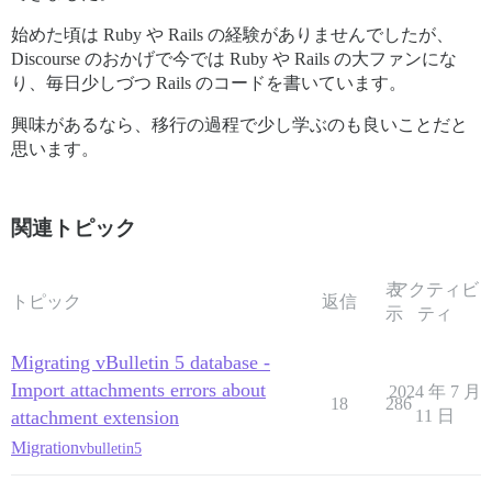
始めた頃は Ruby や Rails の経験がありませんでしたが、
Discourse のおかげで今では Ruby や Rails の大ファンにな
り、毎日少しづつ Rails のコードを書いています。
興味があるなら、移行の過程で少し学ぶのも良いことだと
思います。
関連トピック
表
アクティビ
トピック
返信
示
ティ
Migrating vBulletin 5 database -
Import attachments errors about
2024 年 7 月
18
286
attachment extension
11 日
Migration
vbulletin5