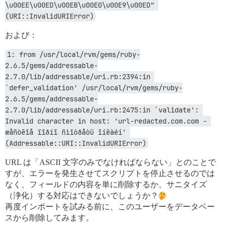
\u00EE\u00ED\u00EB\u00E0\u00E9\u00ED" 
(URI::InvalidURIError)
および：
1: from /usr/local/rvm/gems/ruby-
2.6.5/gems/addressable-
2.7.0/lib/addressable/uri.rb:2394:in 
`defer_validation' /usr/local/rvm/gems/ruby-
2.6.5/gems/addressable-
2.7.0/lib/addressable/uri.rb:2475:in `validate': 
Invalid character in host: 'url-redacted.com.com - 
æåñòêîå ïîðíî ñìîòðåòü îíëàéí' 
(Addressable::URI::InvalidURIError)
URL は「ASCII 文字のみでなければならない」とのことで
すが、エラーを発生させてスクリプトを停止させるのでは
なく、フィールドの内容を単に削除するか、サニタイズ
（浄化）する対応はできないでしょうか？
再度インポートを試みる前に、このユーザーをデータベー
スから削除してみます。